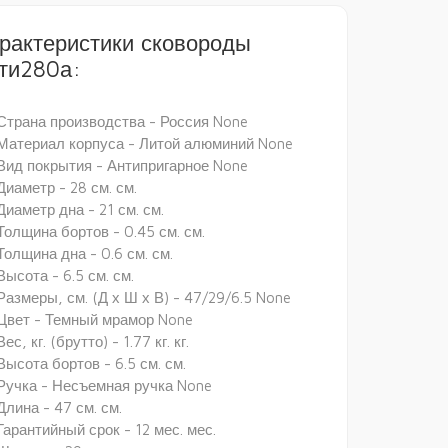
рактеристики сковороды
ти280а:
Страна производства - Россия None
Материал корпуса - Литой алюминий None
Вид покрытия - Антипригарное None
Диаметр - 28 см. см.
Диаметр дна - 21 см. см.
Толщина бортов - 0.45 см. см.
Толщина дна - 0.6 см. см.
Высота - 6.5 см. см.
Размеры, см. (Д х Ш х В) - 47/29/6.5 None
Цвет - Темный мрамор None
Вес, кг. (брутто) - 1.77 кг. кг.
Высота бортов - 6.5 см. см.
Ручка - Несъемная ручка None
Длина - 47 см. см.
Гарантийный срок - 12 мес. мес.