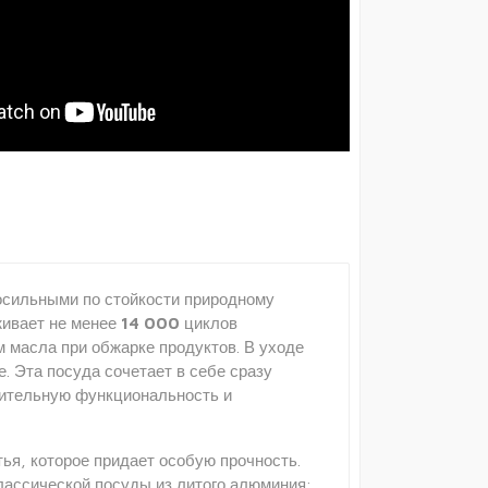
носильными по стойкости природному
живает не менее
14 000
циклов
 масла при обжарке продуктов. В уходе
. Эта посуда сочетает в себе сразу
шительную функциональность и
ья, которое придает особую прочность.
лассической посуды из литого алюминия: