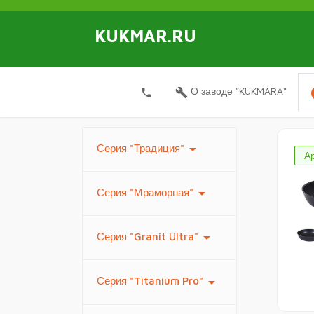
KUKMAR.RU
i
О заводе "KUKMARA"
local_phone
build
arrow_drop_down
Серия "Традиция"
А
arrow_drop_down
Серия "Мраморная"
arrow_drop_down
Серия "Granit Ultra"
arrow_drop_down
Серия "Titanium Pro"