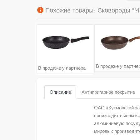
info
Похожие товары: Сковороды "Mar
В продаже у партне
В продаже у партнера
Описание
Антипригарное покрытие
ОАО «Кукморский зав
производит высокок
алюминиевую посуду
мировых производит