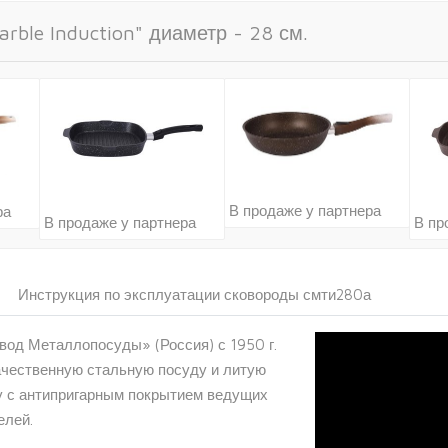
ble Induction" диаметр - 28 см.
В продаже у партнера
ра
В продаже у партнера
В пр
Инструкция по эксплуатации сковороды смти280а
од Металлопосуды» (Россия) с 1950 г.
ачественную стальную посуду и литую
 с антипригарным покрытием ведущих
елей.