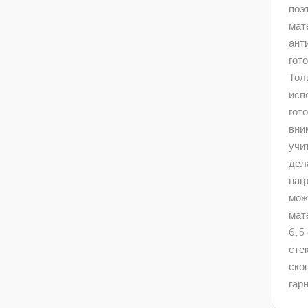
поэ
мат
ант
гот
Тол
исп
гот
вни
учи
дел
наг
мож
мат
6,5
сте
ско
гар