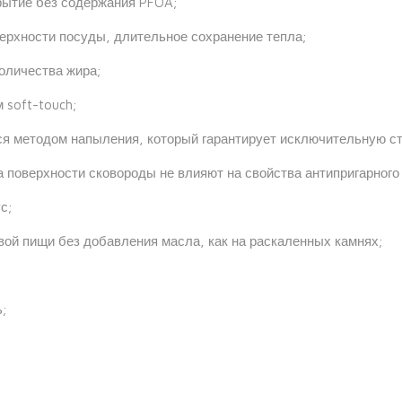
рытие без содержания PFOA;
ерхности посуды, длительное сохранение тепла;
оличества жира;
 soft-touch;
ся методом напыления, который гарантирует исключительную ст
 поверхности сковороды не влияют на свойства антипригарного
с;
вой пищи без добавления масла, как на раскаленных камнях;
;