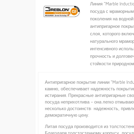
Линия "Marble Induct
посуда с мраморным
поколения на водной
антипригарное покры
слоя, которого вклю
натурального мрамо
интенсивного исполь
прочность и долгове
стойкости природном
Антипригарное покрытие линии "Marble In
камню, обеспечивает надежность покрыти
истирания. Прекрасные антипригарные св
посуда неприхотлива – она легко отмываю
несколько достоинств: надежность, прив
демократичную цену.
Литая посуда производится из толстостен
Благодаря толстостенному корпусу, посу