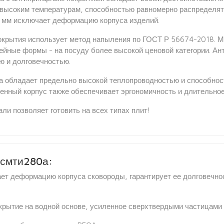
высоким температурам, способностью равномерно распределять 
 6 мм исключает деформацию корпуса изделий.
покрытия использует метод напыления по ГОСТ Р 56674-2018. 
ейные формы - на посуду более высокой ценовой категории. Ан
ю и долговечностью.
да обладает предельно высокой теплопроводностью и способно
тенный корпус также обеспечивает эргономичность и длительное
ли позволяет готовить на всех типах плит!
 смти280а:
ает деформацию корпуса сковороды, гарантирует ее долговечно
крытие на водной основе, усиленное сверхтвердыми частицами