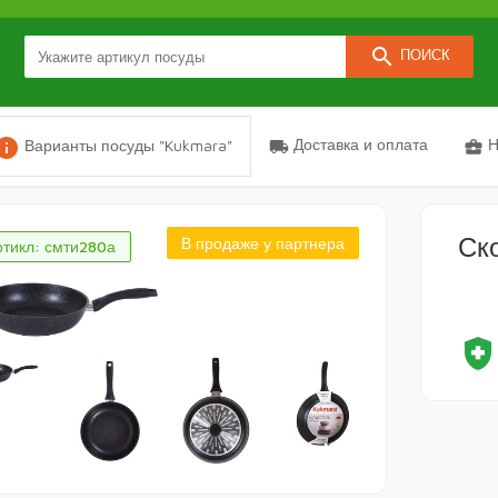
search
ПОИСК
nfo
Доставка и оплата
Н
Варианты посуды "Kukmara"
local_shipping
business_center
Ск
В продаже у партнера
ртикл: смти280а
health_and_safet