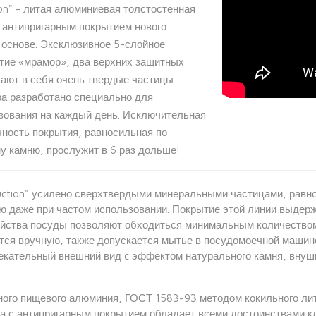
ion" - литая алюминиевая толстостенная
 антипригарным покрытием нового
 основе. Эксклюзивное 5-слойное
тие «мрамор», два верхних защитных
чают в себя очень твердые частицы
ра разработано специально для
зования на каждый день. Исключительная
чность покрытия, равносильная по
у камню, прослужит в 6 раз дольше!
duction" усилено сверхтвердыми минеральными частицами, рав
ю даже при частом использовании. Покрытие этой линии выдер
ойства посуды позволяют обходиться минимальным количеством
тся вручную, также допускается мытье в посудомоечной машине
лекательный внешний вид c эффектом натурального камня, вну
ного пищевого алюминия, ГОСТ 1583-93 методом кокильного лит
да с антипригарным покрытием обладает всеми достоинствами к