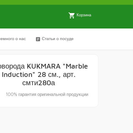
local_grocery_store
Корзина
емного о нас
Статьи о посуде
article
оворода KUKMARA "Marble
Induction" 28 см., арт.
смти280а
y
100% гарантия оригинальной продукции