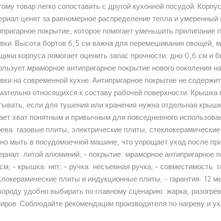
тому товар легко сопоставить с другой кухонной посудой. Корпу
ериал ценят за равномерное распределение тепла и умеренный 
ипригарное покрытие, которое помогает уменьшить прилипание п
овки. Высота бортов 6,5 см важна для перемешивания овощей, м
щина корпуса помогает оценить запас прочности: дно 0,6 см и бо
ользует мраморное антипригарное покрытие нового поколения на
овки на современной кухне. Антипригарное покрытие не содержит
мательно относящихся к составу рабочей поверхности. Крышка в
тывать, если для тушения или хранения нужна отдельная крыш
ает хват понятным и привычным для повседневного использован
рева: газовые плиты, электрические плиты, стеклокерамически
но мыть в посудомоечной машине, что упрощает уход после при
ериал: литой алюминий; - покрытие: мраморное антипригарное по
 см; - крышка: нет; - ручка: несъемная ручка; - совместимость:
клокерамические плиты и индукционные плиты; - гарантия: 12 ме
вороду удобно выбирать по главному сценарию: жарка, разогрев
ниров. Соблюдайте рекомендации производителя по нагреву и ух