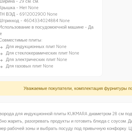
Ширина - 29 см. см.
Крышка - Нет None
ТН ВЭД - 6912002900 None
Штрихкод - 4604334024884 None
Использование в посудомоечной машине - Да
e
Совместимые плиты:
Для индукционных плит None
ectory_arrow_right
Для стеклокерамических плит None
ectory_arrow_right
Для электрических плит None
ectory_arrow_right
Для газовых плит None
ectory_arrow_right
Уважаемые покупатели, комплектация фурнитуры п
ворода для индукционной плиты KUKMARA диаметром 28 см подо
бно жарить, разогревать продукты и готовить блюда с соусом. Д
мер рабочей зоны и выбрать посуду под привычную конфорку. 