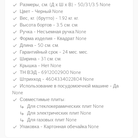
Размеры, см. (Д х Ш х В) - 50/31/3.5 None
done
Цвет - Черный None
done
Вес, кг. (брутто) - 1.92 кг. кг.
done
Высота бортов - 3.5 см. см.
done
Ручка - Несъемная ручка None
done
Форма изделия - Квадрат None
done
Длина - 50 см. см.
done
Гарантийный срок - 24 мес. мес.
done
Ширина - 31 см. см.
done
Крышка - Нет None
done
ТН ВЭД - 6912002900 None
done
Штрихкод - 4604334022804 None
done
Использование в посудомоечной машине - Да
done
None
Совместимые плиты:
done
Для стеклокерамических плит None
subdirectory_arrow_right
Для электрических плит None
subdirectory_arrow_right
Для газовых плит None
subdirectory_arrow_right
Упаковка - Картонная обечайка None
done