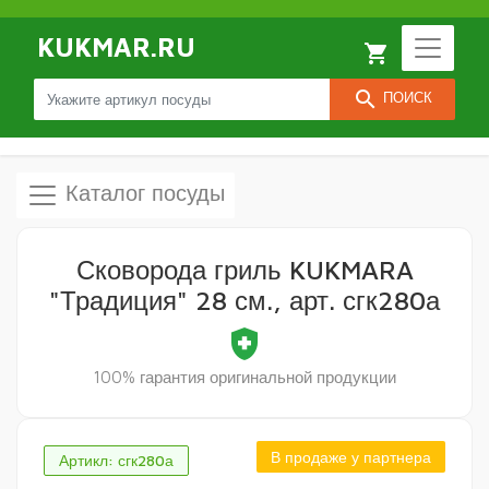
KUKMAR.RU
local_grocery_store
search
ПОИСК
Каталог посуды
Сковорода гриль KUKMARA
"Традиция" 28 см., арт. сгк280а
health_and_safety
100% гарантия оригинальной продукции
В продаже у партнера
Артикл: сгк280а