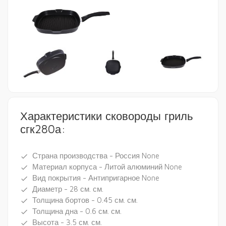
Характеристики сковороды гриль
сгк280а:
Страна производства - Россия None
done
Материал корпуса - Литой алюминий None
done
Вид покрытия - Антипригарное None
done
Диаметр - 28 см. см.
done
Толщина бортов - 0.45 см. см.
done
Толщина дна - 0.6 см. см.
done
Высота - 3.5 см. см.
done