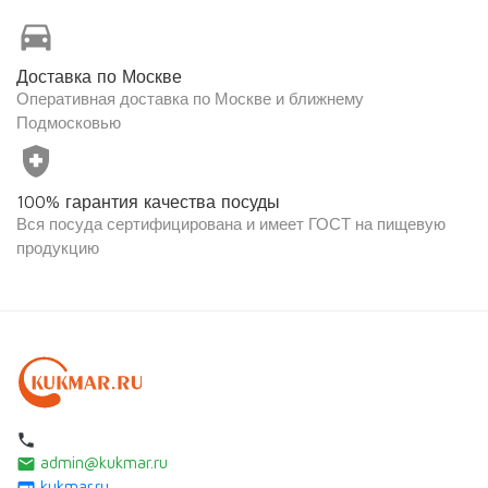
directions_car
Доставка по Москве
Оперативная доставка по Москве и ближнему
Подмосковью
health_and_safety
100% гарантия качества посуды
Вся посуда сертифицирована и имеет ГОСТ на пищевую
продукцию
local_phone
admin@kukmar.ru
email
kukmar.ru
web