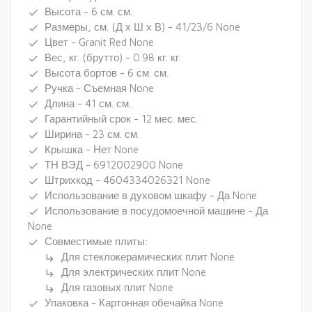
Высота - 6 см. см.
done
Размеры, см. (Д х Ш х В) - 41/23/6 None
done
Цвет - Granit Red None
done
Вес, кг. (брутто) - 0.98 кг. кг.
done
Высота бортов - 6 см. см.
done
Ручка - Съемная None
done
Длина - 41 см. см.
done
Гарантийный срок - 12 мес. мес.
done
Ширина - 23 см. см.
done
Крышка - Нет None
done
ТН ВЭД - 6912002900 None
done
Штрихкод - 4604334026321 None
done
Использование в духовом шкафу - Да None
done
Использование в посудомоечной машине - Да
done
None
Совместимые плиты:
done
Для стеклокерамических плит None
subdirectory_arrow_right
Для электрических плит None
subdirectory_arrow_right
Для газовых плит None
subdirectory_arrow_right
Упаковка - Картонная обечайка None
done