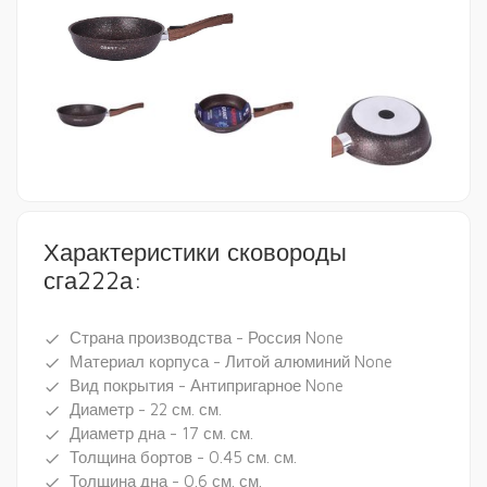
Характеристики сковороды
сга222а:
Страна производства - Россия None
done
Материал корпуса - Литой алюминий None
done
Вид покрытия - Антипригарное None
done
Диаметр - 22 см. см.
done
Диаметр дна - 17 см. см.
done
Толщина бортов - 0.45 см. см.
done
Толщина дна - 0.6 см. см.
done