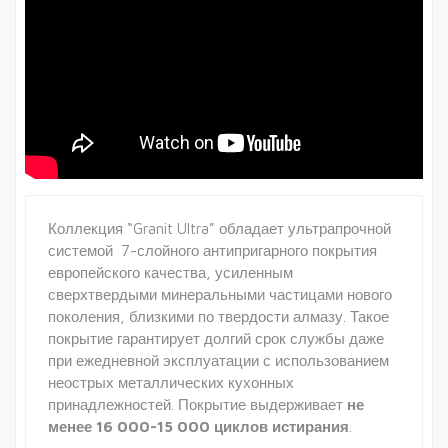
Коллекция “Granit Ultra” обладает ультрапрочной
системой 7-слойного антипригарного покрытия
европейского качества, усиленным
сверхтвердыми минеральными частицами нового
поколения, близкими по твердости алмазу. Такое
покрытие гарантирует долгий срок службы даже
при ежедневной эксплуатации с использованием
неострых металлических кухонных
принадлежностей. Покрытие выдерживает
не
менее 16 000-15 000 циклов истирания
.