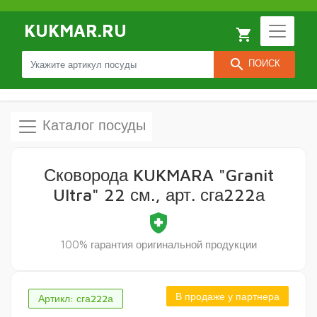
KUKMAR.RU
local_grocery_store
search
ПОИСК
Каталог посуды
Сковорода KUKMARA "Granit
Ultra" 22 см., арт. сга222а
health_and_safety
100% гарантия оригинальной продукции
В продаже у партнера
Артикл: сга222а