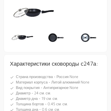
Характеристики сковороды с247а:
Страна производства - Россия None
done
Материал корпуса - Литой алюминий None
done
Вид покрытия - Антипригарное None
done
Диаметр - 24 см. см.
done
Диаметр дна - 19 см. см.
done
Толщина бортов - 0.45 см. см.
done
Толщина дна - 0.6 см. см.
done