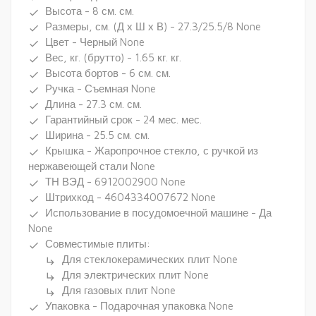
Высота - 8 см. см.
done
Размеры, см. (Д х Ш х В) - 27.3/25.5/8 None
done
Цвет - Черный None
done
Вес, кг. (брутто) - 1.65 кг. кг.
done
Высота бортов - 6 см. см.
done
Ручка - Съемная None
done
Длина - 27.3 см. см.
done
Гарантийный срок - 24 мес. мес.
done
Ширина - 25.5 см. см.
done
Крышка - Жаропрочное стекло, с ручкой из
done
нержавеющей стали None
ТН ВЭД - 6912002900 None
done
Штрихкод - 4604334007672 None
done
Использование в посудомоечной машине - Да
done
None
Совместимые плиты:
done
Для стеклокерамических плит None
subdirectory_arrow_right
Для электрических плит None
subdirectory_arrow_right
Для газовых плит None
subdirectory_arrow_right
Упаковка - Подарочная упаковка None
done