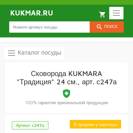
KUKMAR.RU
local_grocery_store
search
ПОИСК
Каталог посуды
Сковорода KUKMARA
"Традиция" 24 см., арт. с247а
health_and_safety
100% гарантия оригинальной продукции
В продаже у партнера
Артикл: с247а