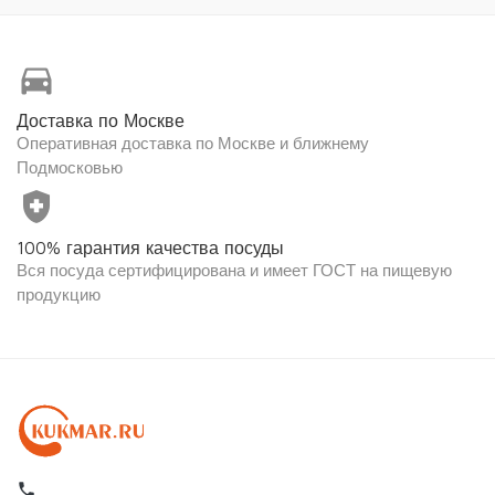
directions_car
Доставка по Москве
Оперативная доставка по Москве и ближнему
Подмосковью
health_and_safety
100% гарантия качества посуды
Вся посуда сертифицирована и имеет ГОСТ на пищевую
продукцию
local_phone