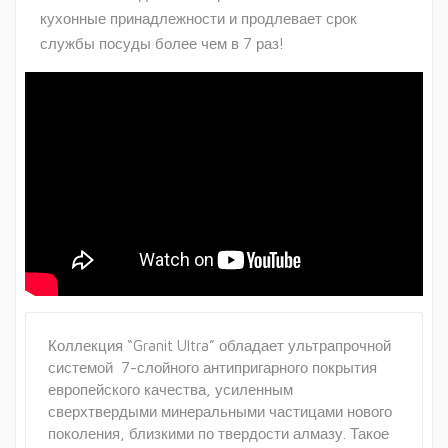
кухонные принадлежности и продлевает срок
службы посуды более чем в 7 раз!
Коллекция “Granit Ultra” обладает ультрапрочной
системой 7-слойного антипригарного покрытия
европейского качества, усиленным
сверхтвердыми минеральными частицами нового
поколения, близкими по твердости алмазу. Такое