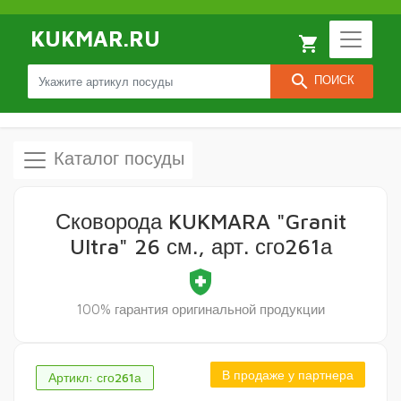
KUKMAR.RU
local_grocery_store
search
ПОИСК
Каталог посуды
Сковорода KUKMARA "Granit
Ultra" 26 см., арт. сго261а
health_and_safety
100% гарантия оригинальной продукции
В продаже у партнера
Артикл: сго261а