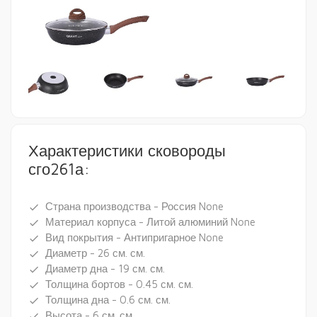
Характеристики сковороды
сго261а:
Страна производства - Россия None
done
Материал корпуса - Литой алюминий None
done
Вид покрытия - Антипригарное None
done
Диаметр - 26 см. см.
done
Диаметр дна - 19 см. см.
done
Толщина бортов - 0.45 см. см.
done
Толщина дна - 0.6 см. см.
done
Высота - 6 см. см.
done