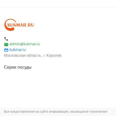
local_phone
admin@kukmar.ru
email
kukmar.ru
web
Московская область, г. Королев
Серии посуды
Вся представленная на сайте информация, касающаяся технических