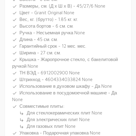
Размеры, см. (Д х Ш х В) - 45/27/6 None
done
Цвет - Granit Original None
done
Вес, кг. (брутто) - 1.85 кг. кг.
done
Высота бортов - 6 см. см.
done
Ручка - Несъемная ручка None
done
Длина - 45 см. см.
done
Гарантийный срок - 12 мес. мес.
done
Ширина - 27 см. см.
done
Крышка - Жаропрочное стекло, с бакелитовой
done
ручкой None
ТН ВЭД - 6912002900 None
done
Штрихкод - 4604334033824 None
done
Использование в духовом шкафу - Да None
done
Использование в посудомоечной машине - Да
done
None
Совместимые плиты:
done
Для стеклокерамических плит None
subdirectory_arrow_right
Для электрических плит None
subdirectory_arrow_right
Для газовых плит None
subdirectory_arrow_right
Упаковка - Подарочная упаковка None
done