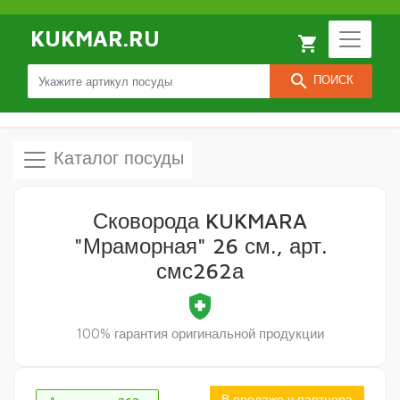
KUKMAR.RU
local_grocery_store
search
ПОИСК
Каталог посуды
Сковорода KUKMARA
"Мраморная" 26 см., арт.
смс262а
health_and_safety
100% гарантия оригинальной продукции
В продаже у партнера