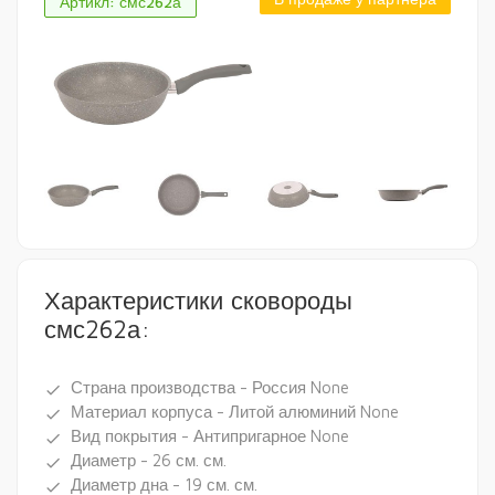
Артикл: смс262а
Характеристики сковороды
смс262а:
Страна производства - Россия None
done
Материал корпуса - Литой алюминий None
done
Вид покрытия - Антипригарное None
done
Диаметр - 26 см. см.
done
Диаметр дна - 19 см. см.
done