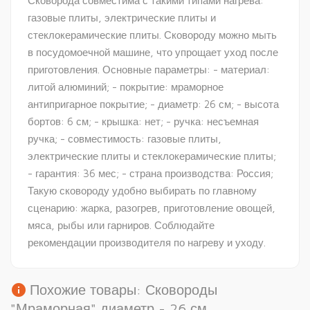
Сковорода совместима с такими типами нагрева:
газовые плиты, электрические плиты и
стеклокерамические плиты. Сковороду можно мыть
в посудомоечной машине, что упрощает уход после
приготовления. Основные параметры: - материал:
литой алюминий; - покрытие: мраморное
антипригарное покрытие; - диаметр: 26 см; - высота
бортов: 6 см; - крышка: нет; - ручка: несъемная
ручка; - совместимость: газовые плиты,
электрические плиты и стеклокерамические плиты;
- гарантия: 36 мес; - страна производства: Россия;
Такую сковороду удобно выбирать по главному
сценарию: жарка, разогрев, приготовление овощей,
мяса, рыбы или гарниров. Соблюдайте
рекомендации производителя по нагреву и уходу.
info
Похожие товары: Сковороды
"Мраморная" диаметр - 26 см.