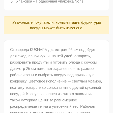
Упаковка - Подарочная упаковка None
done
Уважаемые покупатели, комплектация фурнитуры
посуды может быть изменена.
Сковорода KUKMARA диаметром 26 см подойдет
для ежедневной кухни: на ней удобно жарить,
разогревать продукты и готовить блюда с соусом.
Диаметр 26 см помогает заранее понять размер
рабочей зоны и выбрать посуду под привычную
конфорку. Цветовое исполнение — светлый мрамор,
поэтому товар легко сопоставить с другой кухонной
посудой. Корпус выполнен из литого алюминия:
такой материал ценят за равномерное
распределение тепла и умеренный вес. Рабочая
поверхность имеет мраморное антипригарное