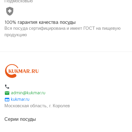
Подмосковью
health_and_safety
100% гарантия качества посуды
Вся посуда сертифицирована и имеет ГОСТ на пищевую
продукцию
local_phone
admin@kukmar.ru
email
kukmar.ru
web
Московская область, г. Королев
Серии посуды