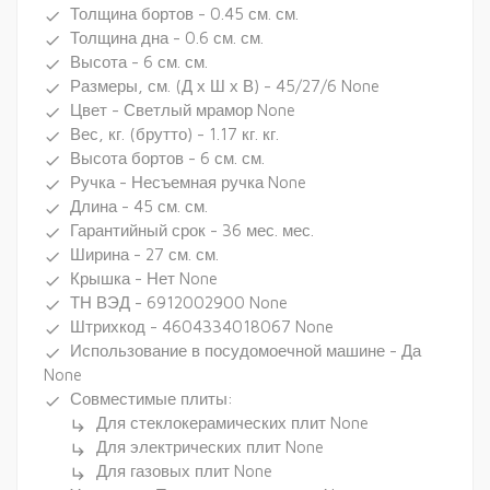
Толщина бортов - 0.45 см. см.
done
Толщина дна - 0.6 см. см.
done
Высота - 6 см. см.
done
Размеры, см. (Д х Ш х В) - 45/27/6 None
done
Цвет - Светлый мрамор None
done
Вес, кг. (брутто) - 1.17 кг. кг.
done
Высота бортов - 6 см. см.
done
Ручка - Несъемная ручка None
done
Длина - 45 см. см.
done
Гарантийный срок - 36 мес. мес.
done
Ширина - 27 см. см.
done
Крышка - Нет None
done
ТН ВЭД - 6912002900 None
done
Штрихкод - 4604334018067 None
done
Использование в посудомоечной машине - Да
done
None
Совместимые плиты:
done
Для стеклокерамических плит None
subdirectory_arrow_right
Для электрических плит None
subdirectory_arrow_right
Для газовых плит None
subdirectory_arrow_right