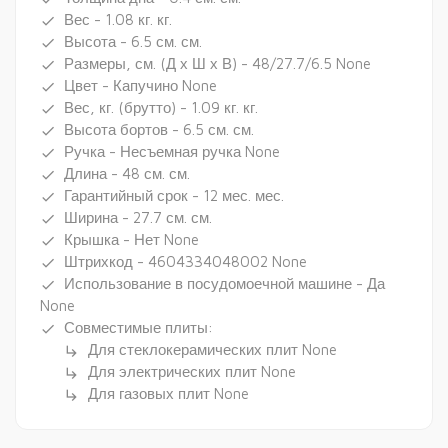
Вес - 1.08 кг. кг.
done
Высота - 6.5 см. см.
done
Размеры, см. (Д х Ш х В) - 48/27.7/6.5 None
done
Цвет - Капучино None
done
Вес, кг. (брутто) - 1.09 кг. кг.
done
Высота бортов - 6.5 см. см.
done
Ручка - Несъемная ручка None
done
Длина - 48 см. см.
done
Гарантийный срок - 12 мес. мес.
done
Ширина - 27.7 см. см.
done
Крышка - Нет None
done
Штрихкод - 4604334048002 None
done
Использование в посудомоечной машине - Да
done
None
Совместимые плиты:
done
Для стеклокерамических плит None
subdirectory_arrow_right
Для электрических плит None
subdirectory_arrow_right
Для газовых плит None
subdirectory_arrow_right