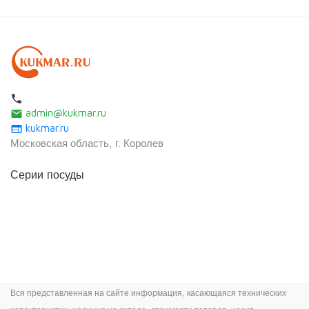
local_phone
admin@kukmar.ru
email
kukmar.ru
web
Московская область, г. Королев
Серии посуды
Вся представленная на сайте информация, касающаяся технических