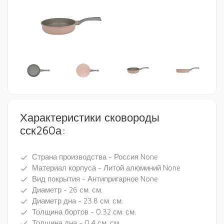
Характеристики сковороды
сск260а:
Страна производства - Россия None
done
Материал корпуса - Литой алюминий None
done
Вид покрытия - Антипригарное None
done
Диаметр - 26 см. см.
done
Диаметр дна - 23.8 см. см.
done
Толщина бортов - 0.32 см. см.
done
Толщина дна - 0.4 см. см.
done