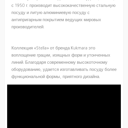
с 1950 г. производит высококачественную стальную
посуду и литую алюминиевую посуду с
антипригарным покрытием ведущих мировых
производителей.
Коллекция «Stella» от бренда Kukmara это
воплощение грации, изящных форм и утонченных
линий. Благодаря современному высокоточному
оборудованию, удается изготавливать посуду более
функциональной формы, приятного дизайна.