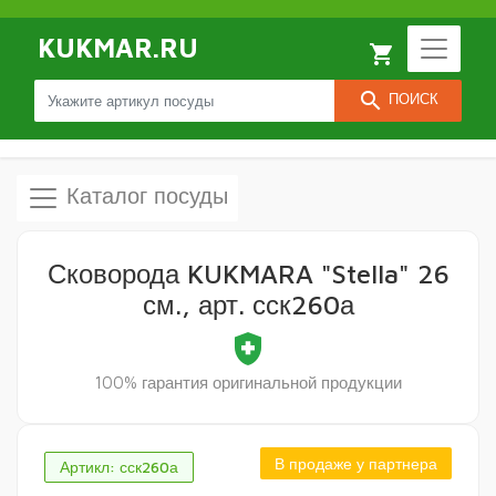
KUKMAR.RU
local_grocery_store
search
ПОИСК
Каталог посуды
Сковорода KUKMARA "Stella" 26
см., арт. сск260а
health_and_safety
100% гарантия оригинальной продукции
В продаже у партнера
Артикл: сск260а