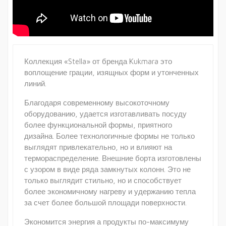
Коллекция «Stella» от бренда Kukmara это
воплощение грации, изящных форм и утонченных
линий.
Благодаря современному высокоточному
оборудованию, удается изготавливать посуду
более функциональной формы, приятного
дизайна. Более технологичные формы не только
выглядят привлекательно, но и влияют на
термораспределение. Внешние борта изготовлены
с узором в виде ряда замкнутых колонн. Это не
только выглядит стильно, но и способствует
более экономичному нагреву и удержанию тепла
за счет более большой площади поверхности.
Экономится энергия а продукты по-максимуму