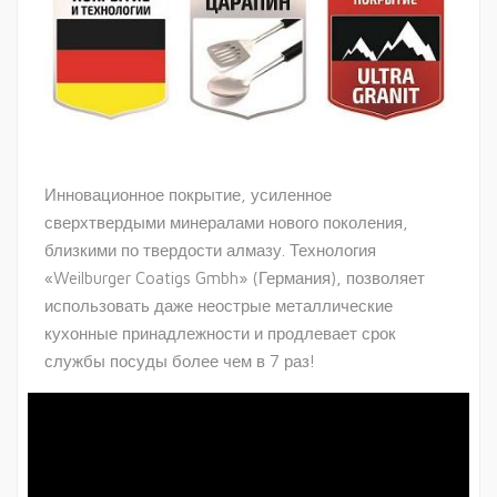
Инновационное покрытие, усиленное
сверхтвердыми минералами нового поколения,
близкими по твердости алмазу. Технология
«Weilburger Coatigs Gmbh» (Германия), позволяет
использовать даже неострые металлические
кухонные принадлежности и продлевает срок
службы посуды более чем в 7 раз!