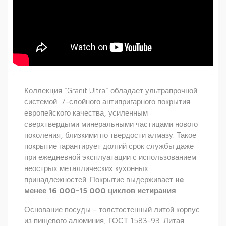
Коллекция “Granit Ultra” обладает ультрапрочной
системой 7-слойного антипригарного покрытия
европейского качества, усиленным
сверхтвердыми минеральными частицами нового
поколения, близкими по твердости алмазу. Такое
покрытие гарантирует долгий срок службы даже
при ежедневной эксплуатации с использованием
неострых металлических кухонных
принадлежностей. Покрытие выдерживает
не
менее 16 000-15 000 циклов истирания
.
Основание посуды – толстостенный литой корпус
из пищевого алюминия, ГОСТ 1583-93. Литая