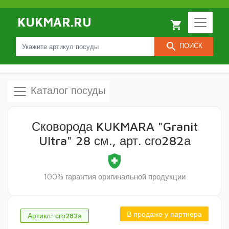
KUKMAR.RU
local_grocery_store
search
ПОИСК
Каталог посуды
Сковорода KUKMARA "Granit
Ultra" 28 см., арт. сго282а
health_and_safety
100% гарантия оригинальной продукции
В продаже у партнера
Артикл: сго282а