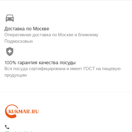
directions_car
Доставка по Москве
Оперативная доставка по Москве и ближнему
Подмосковью
health_and_safety
100% гарантия качества посуды
Вся посуда сертифицирована и имеет ГОСТ на пищевую
продукцию
local_phone