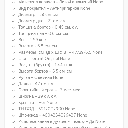
Материал корпуса - Литой алюминий None
done
Вид покрытия - Антипригарное None
done
Диаметр - 28 см. см.
done
Диаметр дна - 21 см. см.
done
Толщина бортов - 0.45 см. см.
done
Толщина дна - 0.6 см. см.
done
Вес - 1.59 кг. кг.
done
Высота - 6.5 см. см.
done
Размеры, см. (Д х Ш х В) - 47/29/6.5 None
done
Цвет - Granit Original None
done
Вес, кг. (брутто) - 1.44 кг. кг.
done
Высота бортов - 6.5 см. см.
done
Ручка - Съемная None
done
Длина - 47 см. см.
done
Гарантийный срок - 12 мес. мес.
done
Ширина - 29 см. см.
done
Крышка - Нет None
done
ТН ВЭД - 6912002900 None
done
Штрихкод - 4604334026437 None
done
Использование в духовом шкафу - Да None
done
Использование в посудомоечной машине - Да