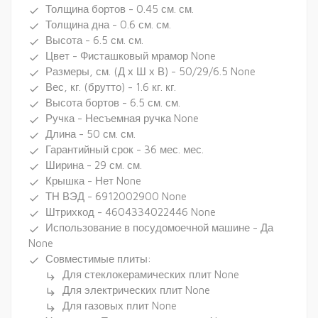
Толщина бортов - 0.45 см. см.
done
Толщина дна - 0.6 см. см.
done
Высота - 6.5 см. см.
done
Цвет - Фисташковый мрамор None
done
Размеры, см. (Д х Ш х В) - 50/29/6.5 None
done
Вес, кг. (брутто) - 1.6 кг. кг.
done
Высота бортов - 6.5 см. см.
done
Ручка - Несъемная ручка None
done
Длина - 50 см. см.
done
Гарантийный срок - 36 мес. мес.
done
Ширина - 29 см. см.
done
Крышка - Нет None
done
ТН ВЭД - 6912002900 None
done
Штрихкод - 4604334022446 None
done
Использование в посудомоечной машине - Да
done
None
Совместимые плиты:
done
Для стеклокерамических плит None
subdirectory_arrow_right
Для электрических плит None
subdirectory_arrow_right
Для газовых плит None
subdirectory_arrow_right