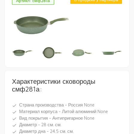
Артикл: смф281а
Характеристики сковороды
смф281а:
Страна производства - Россия None
done
Материал корпуса - Литой алюминий None
done
Вид покрытия - Антипригарное None
done
Диаметр - 28 см. см.
done
Диаметр дна - 24.5 см. см.
done