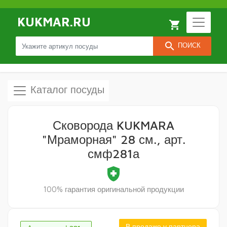
KUKMAR.RU
local_grocery_store
search
ПОИСК
Каталог посуды
Сковорода KUKMARA
"Мраморная" 28 см., арт.
смф281а
health_and_safety
100% гарантия оригинальной продукции
В продаже у партнера