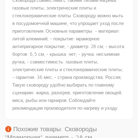
Сковорода совместима с такими типами нагрева:
газовые плиты, электрические плиты и
стеклокерамические плиты. Сковороду можно мыть
в посудомоечной машине, что упрощает уход после
приготовления. Основные параметры: - материал:
литой алюминий; - покрытие: мраморное
антипригарное покрытие; - диаметр: 28 см; - высота
бортов: 6,5 см; - крышка: нет; - ручка: несъемная
ручка; - совместимость: газовые плиты,
электрические плиты и стеклокерамические плиты;
- гарантия: 36 мес; - страна производства: Россия;
Такую сковороду удобно выбирать по главному
сценарию: жарка, разогрев, приготовление овощей,
мяса, рыбы или гарниров. Соблюдайте
рекомендации производителя по нагреву и уходу.
info
Похожие товары: Сковороды
"Мраморная" диаметр - 28 см.