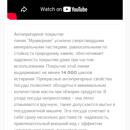
Антипригарное покрытие
линии "Мраморная" усилено сверхтвердыми
минеральными частицами, равносильными по
стойкости природному камню, обеспечивает
надежность покрытию даже при частом
использовании. Покрытие этой линии
выдерживает не менее
14 000
циклов
истирания. Прекрасные антипригарные свойства
посуды позволяют обходиться минимальным
количеством масла при обжарке продуктов. В
уходе посуда неприхотлива – она легко
отмываются вручную, также допускается мытье в
посудомоечной машине. Эта посуда сочетает в
себе сразу несколько достоинств: надежность,
привлекательный внешний вид c эффектом
натурального камня, внушительную