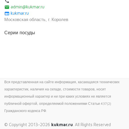
local_phone
admin@kukmar.ru
email
kukmar.ru
web
Московская область, г. Королев
Серии посуды
Вся представленная на сайте информация, касающаяся технических
характеристик, наличия на складе, стоимости товаров, носит
информационный характер и ни при каких условиях не является
публичной офертой, определяемой положениями Статьи 437(2)
Гражданского кодекса РФ.
© Copyright 2013-2026
kukmar.ru
. All Rights Reserved