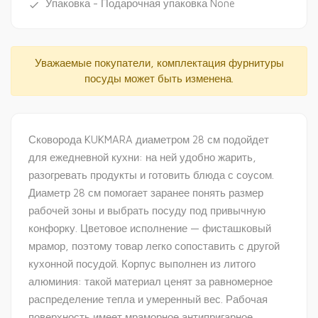
Упаковка - Подарочная упаковка None
done
Уважаемые покупатели, комплектация фурнитуры
посуды может быть изменена.
Сковорода KUKMARA диаметром 28 см подойдет
для ежедневной кухни: на ней удобно жарить,
разогревать продукты и готовить блюда с соусом.
Диаметр 28 см помогает заранее понять размер
рабочей зоны и выбрать посуду под привычную
конфорку. Цветовое исполнение — фисташковый
мрамор, поэтому товар легко сопоставить с другой
кухонной посудой. Корпус выполнен из литого
алюминия: такой материал ценят за равномерное
распределение тепла и умеренный вес. Рабочая
поверхность имеет мраморное антипригарное