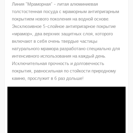
Линия "Мраморная" - литая алюминиевая
толстостенная посуда с мраморным антипригарным
покрытием нового поколения на водной основе.
Эксклюзивное 5-слойное антипригарное покрытие
«мрамор», два верхних защитных слоя, которого
включают в себя очень твердые частицы
натурального мрамора разработано специально для
интенсивного использования на каждый день.
Исключительная прочность и долговечность
покрытия, равносильная по стойкости природному
камню, прослужит в 6 раз дольше!