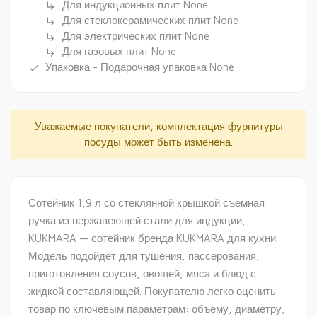
Для индукционных плит None
subdirectory_arrow_right
Для стеклокерамических плит None
subdirectory_arrow_right
Для электрических плит None
subdirectory_arrow_right
Для газовых плит None
subdirectory_arrow_right
Упаковка - Подарочная упаковка None
done
Уважаемые покупатели, комплектация фурнитуры
посуды может быть изменена.
Сотейник 1,9 л со стеклянной крышкой съемная
ручка из нержавеющей стали для индукции,
KUKMARA — сотейник бренда KUKMARA для кухни.
Модель подойдет для тушения, пассерования,
приготовления соусов, овощей, мяса и блюд с
жидкой составляющей. Покупателю легко оценить
товар по ключевым параметрам: объему, диаметру,