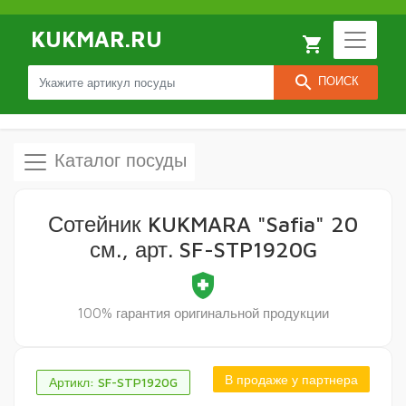
KUKMAR.RU
local_grocery_store
search
ПОИСК
Каталог посуды
Сотейник KUKMARA "Safia" 20
см., арт. SF-STP1920G
health_and_safety
100% гарантия оригинальной продукции
В продаже у партнера
Артикл: SF-STP1920G