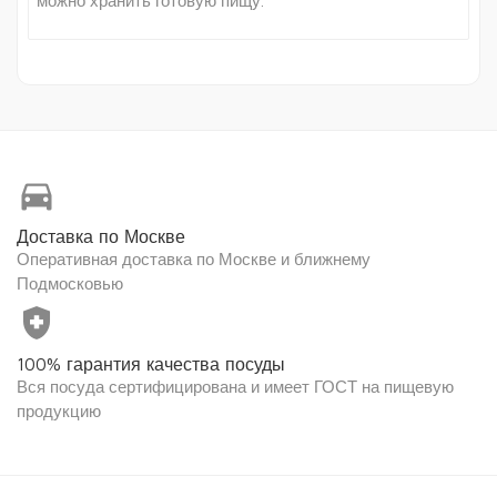
можно хранить готовую пищу.
directions_car
Доставка по Москве
Оперативная доставка по Москве и ближнему
Подмосковью
health_and_safety
100% гарантия качества посуды
Вся посуда сертифицирована и имеет ГОСТ на пищевую
продукцию