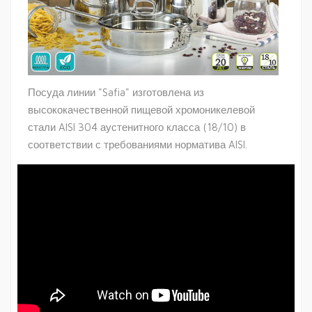
Посуда линии "Safia" изготовлена из
высококачественной пищевой хромоникелевой
стали AISI 304 аустенитного класса (18/10) в
соответствии с требованиями норматива AISI.