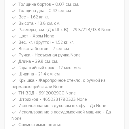
Толщина бортов - 0.07 см. см.
done
Толщина дна - 0.42 см. см.
done
Вес - 1.62 кг. кг.
done
Высота - 13.8 см. см.
done
Размеры, см. (Д х Ш х В) - 29.8/21.4/13.8 None
done
Цвет - Хром None
done
Вес, кг. (брутто) - 1.52 кг. кг.
done
Высота бортов - 7 см. см.
done
Ручка - Несъемная ручка None
done
Длина - 29.8 см. см.
done
Гарантийный срок - 12 мес. мес.
done
Ширина - 21.4 см. см.
done
Крышка - Жаропрочное стекло, с ручкой из
done
нержавеющей стали None
ТН ВЭД - 6912002900 None
done
Штрихкод - 4650231780323 None
done
Использование в духовом шкафу - Да None
done
Использование в посудомоечной машине - Да
done
None
Совместимые плиты:
done