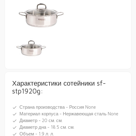
Характеристики сотейники sf-
stp1920g:
Страна производства - Россия None
done
Материал корпуса - Нержавеющая сталь None
done
Диаметр - 20 см. см.
done
Диаметр дна - 18.5 см. см.
done
Объем - 1.9 л. л.
done