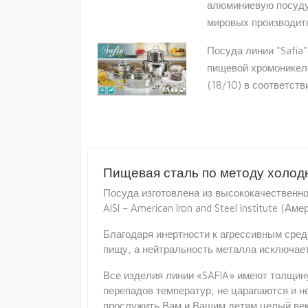
алюминиевую посуду
мировых производит
Посуда линии "Safia
пищевой хромоникеле
(18/10) в соответств
Пищевая сталь по методу холод
Посуда изготовлена из высококачественно
AISI – American Iron and Steel Institute
Благодаря инертности к агрессивным среда
пищу, а нейтральность металла исключает
Все изделия линии «SAFIA» имеют толщину
перепадов температур, не царапаются и н
прослужить Вам и Вашим детям целый век,