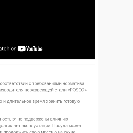
в соответствии с требованиями норматива
 производителя нержавеющей стали «POSCO».
но и длительное время хранить готовую
очностью: не подвержены влиянию
долгих лет эксплуатации. Посуда может
 и продолжить свою миссию на кухне.