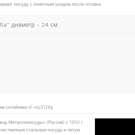
ирают посуду с понятным уходом после готовки.
ia" диаметр - 24 см.
ии сотейники sf-stp3124g
од Металлопосуды» (Россия) с 1950 г.
ачественную стальную посуду и литую