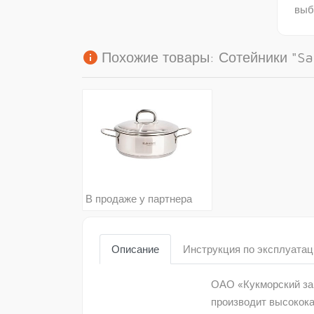
выб
info
Похожие товары: Сотейники "Saf
В продаже у партнера
Описание
Инструкция по эксплуатац
ОАО «Кукморский зав
производит высокок