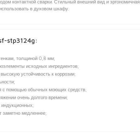
тодом контактной сварки. Стильный внешний вид и эргономична
использовать в духовом шкафу.
sf-stp3124g:
тенкам, толщиной 0,8 мм;
роэлементы исходных ингредиентов;
 высокую устойчивость к коррозии;
ьности;
ся с помощью обычных моющих средств;
яжении очень долгого времени;
и индукционных;
т заметно медленнее;