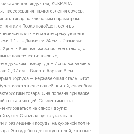
ющей стали для индукции, KUKMARA —
, пассерования, приготовления соусов,
енить товар по ключевым параметрам:
 плитами. Товар подойдет, если вы
кционной плиты» и хотите сразу увидеть
ем: 3,1 л. - Диаметр: 24 см. - Размеры:
: Хром. - Крышка: жаропрочное стекло, с
тимые поверхности: газовые,
е в духовом шкафу: да. - Использование в
в: 0,07 см. - Высота бортов: 8 см. -
атериал корпуса — нержавеющая сталь. Этот
 будет сочетаться с вашей плитой, способом
ктеристики товара. Она полезна при варке,
кой составляющей. Совместимость с
иентироваться на список других
й кухни. Съемная ручка указана в
ии и размещении посуды на кухонной полке.
ара. Это удобно для покупателей, которые