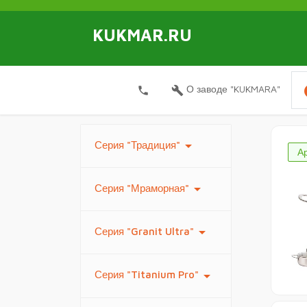
KUKMAR.RU
i
О заводе "KUKMARA"
local_phone
build
arrow_drop_down
Серия "Традиция"
А
arrow_drop_down
Серия "Мраморная"
arrow_drop_down
Серия "Granit Ultra"
arrow_drop_down
Серия "Titanium Pro"