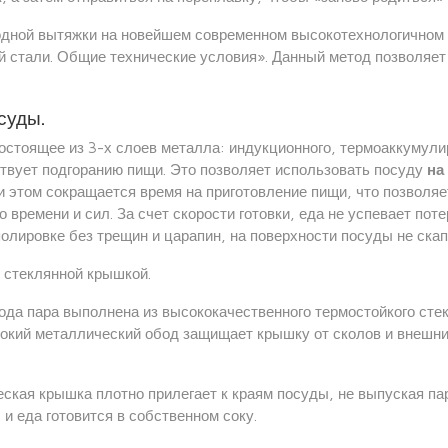
одной вытяжки на новейшем современном высокотехнологичном 
й стали. Общие технические условия». Данный метод позволяет
суды.
остоящее из 3-х слоев металла: индукционного, термоаккумули
твует подгоранию пищи. Это позволяет использовать посуду
на
и этом сокращается время на приготовление пищи, что позволяе
о времени и сил. За счет скорости готовки, еда не успевает пот
олировке без трещин и царапин, на поверхности посуды не ска
 стеклянной крышкой.
да пара выполнена из высококачественного термостойкого стек
окий металлический обод защищает крышку от сколов и внешн
ская крышка плотно прилегает к краям посуды, не выпуская па
 и еда готовится в собственном соку.