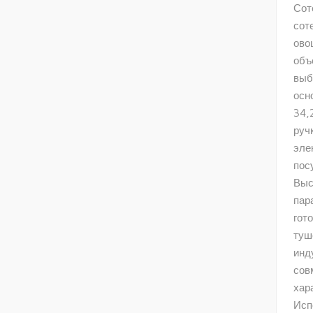
Сот
сот
ово
объ
выб
осн
34,
руч
эле
пос
Выс
пар
гот
туш
инд
сов
хар
Исп