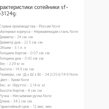
рактеристики сотейники sf-
p3124g:
Страна производства - Россия None
Материал корпуса - Нержавеющая сталь None
Диаметр - 24 см. см.
Диаметр дна - 22.5 см. см.
Объем - 3.1 л. л.
Толщина бортов - 0.07 см. см.
Толщина дна - 0.42 см. см.
Вес - 2.29 кг. кг.
Высота - 14.9 см. см.
Размеры, см. (Д х Ш х В) - 34.2/25.6/14.9 None
Цвет - Хром None
Вес, кг. (брутто) - 2.14 кг. кг.
Высота бортов - 8 см. см.
Ручка - Несъемная ручка None
Длина - 34.2 см. см.
Гарантийный срок - 12 мес. мес.