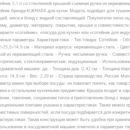
ейник 3,1 л со стеклянной крышкой съемная ручка из нержаве
ейник бренда KUKMARA для кухни. Модель подойдет для тушения
щей, мяса и блюд с жидкой составляющей. Покупателю легко оц
ему, диаметру, материалу, покрытию, крышке и совместимости с
ираете «сотейник», «посуда для кухни» или «сотейник для инду
овные параметры. Характеристики: - Тип товара: Сотейник. - Объ
2×25,6×14,9 см. - Материал корпуса: нержавеющая сталь. - Цвет
кой из нержавеющей стали. - Ручка: несъемная ручка. - Совмес
ктрические, стеклокерамические, индукционные. - Использовани
удомоечной машине: да. - Толщина дна: 0,42 см. - Толщина борто
ота: 14,9 см. - Вес: 2,29 кг. - Страна производства: Россия. М
аметр важен при выборе посуды: он помогает понять, как товар
овки и остальными кухонными предметами. Крышка входит в хара
ении, томлении, сохранении тепла и приготовлении блюд с жид
укционными плитами указана в характеристиках. Также можно ор
местимых поверхностей, если посуда подбирается для конкретно
актеристиках. Такая конструкция может быть удобна при хранен
ользование в посудомоечной машине отмечено в параметрах тов