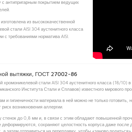
 с антипригарным покрытием ведущих
елей.
" изготовлена из высококачественной
вой стали AISI 304 аустенитного класса
ии с требованиями норматива AISI.
ной вытяжки, ГОСТ 27002-86
й хромоникелевой стали AISI 304 аустенитного класса (18/10) 
 (Американского Института Стали и Сплавов) известного мирового
м и гигиеничности материала в ней можно не только готовить, 
 риск возникновения аллергии.
 стенок до 0,8 мм и, в связи с этим обладают повышенной пр
е деформируются, сохраняют целостность корпуса даже после 
 а затем отправиться на переплавку, чтобы «заново родиться»