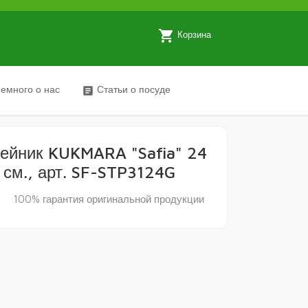
local_grocery_store
Корзина
емного о нас
Статьи о посуде
article
ейник KUKMARA "Safia" 24
см., арт. SF-STP3124G
y
100% гарантия оригинальной продукции