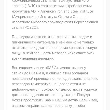
хромоникелевой стали AISI 304 аустенитного
класса (18/10) в соответствии с требованиями
норматива AISI – American Iron and Steel Institute
(Американского Института Стали и Сплавов)
известного мирового производителя нержавеющей
стали «POSCO».
Благодаря инертности к агрессивным средам и
гигиеничности материала в ней можно не только
готовить, но и длительное время хранить готовую
пищу, а нейтральность металла исключает риск
возникновения аллергии.
Все изделия линии «SAFIA» имеют толщину
стенок до 0,8 мм и, в связи с этим обладают
повышенной прочностью: не подвержены влиянию
перепадов температур, не царапаются и не
деформируются, сохраняют целостность корпуса
даже после долгих лет эксплуатации. Посуда
может прослужить Вам и Вашим детям целый век,
а затем отправиться на переплавку, чтобы