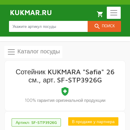
KUKMAR.RU
local_grocery_store
search
ПОИСК
Каталог посуды
Сотейник KUKMARA "Safia" 26
см., арт. SF-STP3926G
health_and_safety
100% гарантия оригинальной продукции
В продаже у партнера
Артикл: SF-STP3926G