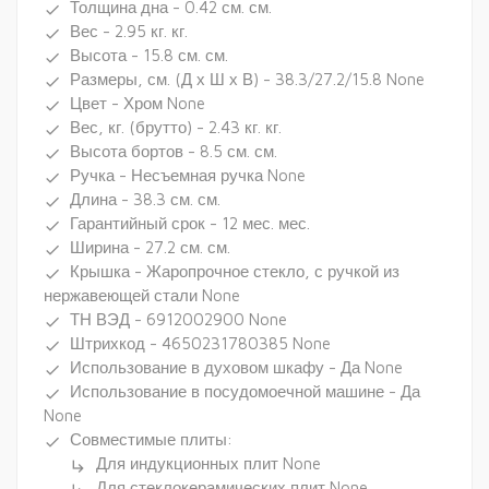
Толщина дна - 0.42 см. см.
done
Вес - 2.95 кг. кг.
done
Высота - 15.8 см. см.
done
Размеры, см. (Д х Ш х В) - 38.3/27.2/15.8 None
done
Цвет - Хром None
done
Вес, кг. (брутто) - 2.43 кг. кг.
done
Высота бортов - 8.5 см. см.
done
Ручка - Несъемная ручка None
done
Длина - 38.3 см. см.
done
Гарантийный срок - 12 мес. мес.
done
Ширина - 27.2 см. см.
done
Крышка - Жаропрочное стекло, с ручкой из
done
нержавеющей стали None
ТН ВЭД - 6912002900 None
done
Штрихкод - 4650231780385 None
done
Использование в духовом шкафу - Да None
done
Использование в посудомоечной машине - Да
done
None
Совместимые плиты:
done
Для индукционных плит None
subdirectory_arrow_right
Для стеклокерамических плит None