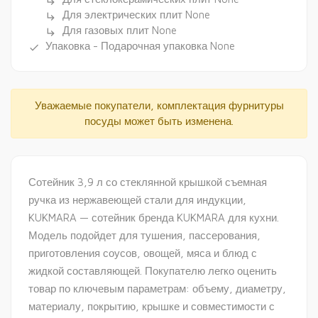
subdirectory_arrow_right
Для электрических плит None
subdirectory_arrow_right
Для газовых плит None
subdirectory_arrow_right
Упаковка - Подарочная упаковка None
done
Уважаемые покупатели, комплектация фурнитуры
посуды может быть изменена.
Сотейник 3,9 л со стеклянной крышкой съемная
ручка из нержавеющей стали для индукции,
KUKMARA — сотейник бренда KUKMARA для кухни.
Модель подойдет для тушения, пассерования,
приготовления соусов, овощей, мяса и блюд с
жидкой составляющей. Покупателю легко оценить
товар по ключевым параметрам: объему, диаметру,
материалу, покрытию, крышке и совместимости с