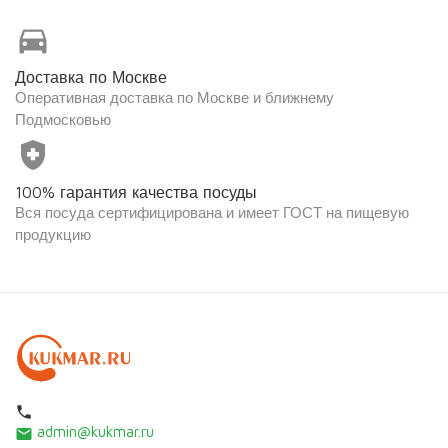
directions_car
Доставка по Москве
Оперативная доставка по Москве и ближнему
Подмосковью
health_and_safety
100% гарантия качества посуды
Вся посуда сертифицирована и имеет ГОСТ на пищевую
продукцию
local_phone
admin@kukmar.ru
email