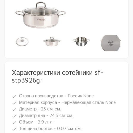
Характеристики сотейники sf-
stp3926g:
Страна производства - Россия None
done
Материал корпуса - Нержавеющая сталь None
done
Диаметр - 26 см. см.
done
Диаметр дна - 24.5 см. см.
done
Объем - 3.9 л. л.
done
Толщина бортов - 0.07 см. см.
done