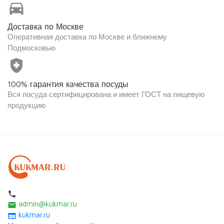
directions_car
Доставка по Москве
Оперативная доставка по Москве и ближнему
Подмосковью
health_and_safety
100% гарантия качества посуды
Вся посуда сертифицирована и имеет ГОСТ на пищевую
продукцию
local_phone
admin@kukmar.ru
email
kukmar.ru
web