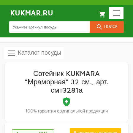
KUKMAR.RU
local_grocery_store
search
ПОИСК
Каталог посуды
Сотейник KUKMARA
"Мраморная" 32 см., арт.
смт3281а
health_and_safety
100% гарантия оригинальной продукции
В продаже у партнера