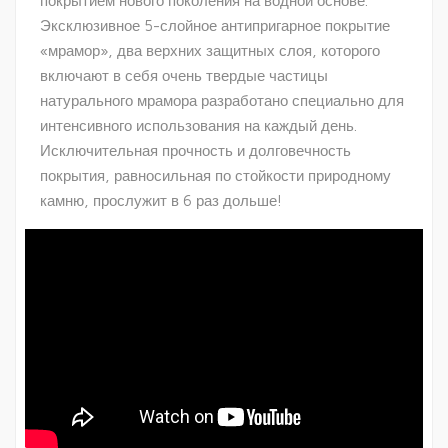
покрытием нового поколения на водной основе.
Эксклюзивное 5-слойное антипригарное покрытие
«мрамор», два верхних защитных слоя, которого
включают в себя очень твердые частицы
натурального мрамора разработано специально для
интенсивного использования на каждый день.
Исключительная прочность и долговечность
покрытия, равносильная по стойкости природному
камню, прослужит в 6 раз дольше!