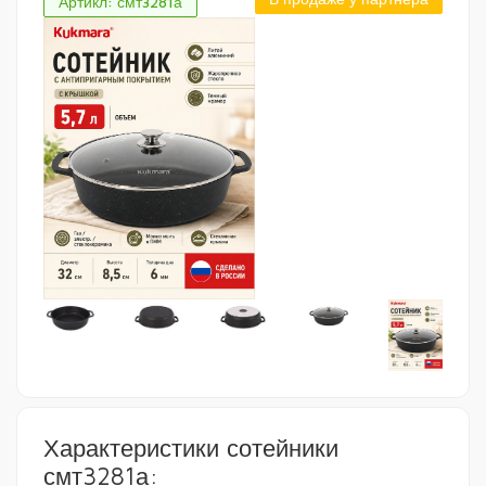
Артикл: смт3281а
Характеристики сотейники
смт3281а: