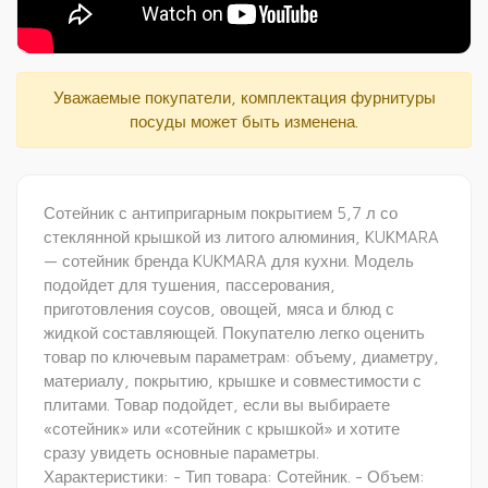
Видеообзор сотейники смт3281а
Уважаемые покупатели, комплектация фурнитуры
посуды может быть изменена.
Сотейник с антипригарным покрытием 5,7 л со
стеклянной крышкой из литого алюминия, KUKMARA
— сотейник бренда KUKMARA для кухни. Модель
подойдет для тушения, пассерования,
приготовления соусов, овощей, мяса и блюд с
жидкой составляющей. Покупателю легко оценить
товар по ключевым параметрам: объему, диаметру,
материалу, покрытию, крышке и совместимости с
плитами. Товар подойдет, если вы выбираете
«сотейник» или «сотейник c крышкой» и хотите
сразу увидеть основные параметры.
Характеристики: - Тип товара: Сотейник. - Объем: