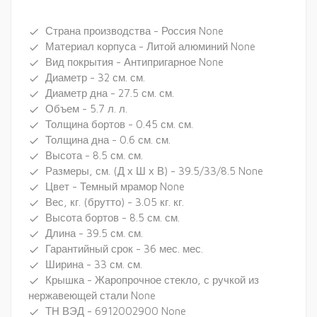
Страна производства - Россия None
done
Материал корпуса - Литой алюминий None
done
Вид покрытия - Антипригарное None
done
Диаметр - 32 см. см.
done
Диаметр дна - 27.5 см. см.
done
Объем - 5.7 л. л.
done
Толщина бортов - 0.45 см. см.
done
Толщина дна - 0.6 см. см.
done
Высота - 8.5 см. см.
done
Размеры, см. (Д х Ш х В) - 39.5/33/8.5 None
done
Цвет - Темный мрамор None
done
Вес, кг. (брутто) - 3.05 кг. кг.
done
Высота бортов - 8.5 см. см.
done
Длина - 39.5 см. см.
done
Гарантийный срок - 36 мес. мес.
done
Ширина - 33 см. см.
done
Крышка - Жаропрочное стекло, с ручкой из
done
нержавеющей стали None
ТН ВЭД - 6912002900 None
done