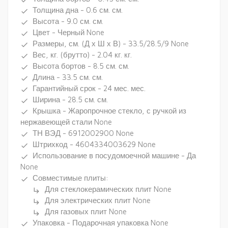
Толщина дна - 0.6 см. см.
done
Высота - 9.0 см. см.
done
Цвет - Черный None
done
Размеры, см. (Д х Ш х В) - 33.5/28.5/9 None
done
Вес, кг. (брутто) - 2.04 кг. кг.
done
Высота бортов - 8.5 см. см.
done
Длина - 33.5 см. см.
done
Гарантийный срок - 24 мес. мес.
done
Ширина - 28.5 см. см.
done
Крышка - Жаропрочное стекло, с ручкой из
done
нержавеющей стали None
ТН ВЭД - 6912002900 None
done
Штрихкод - 4604334003629 None
done
Использование в посудомоечной машине - Да
done
None
Совместимые плиты:
done
Для стеклокерамических плит None
subdirectory_arrow_right
Для электрических плит None
subdirectory_arrow_right
Для газовых плит None
subdirectory_arrow_right
Упаковка - Подарочная упаковка None
done