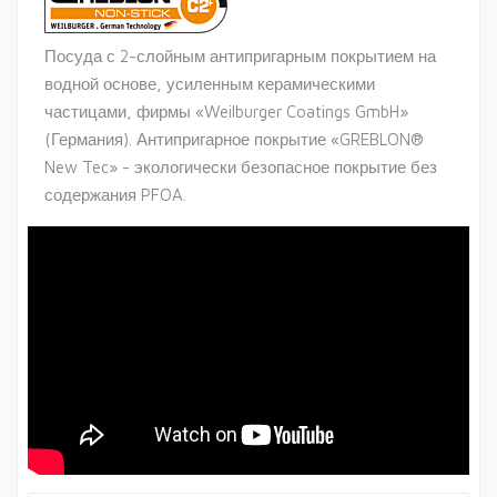
Посуда с 2-слойным антипригарным покрытием на
водной основе, усиленным керамическими
частицами, фирмы «Weilburger Coatings GmbH»
(Германия). Антипригарное покрытие «GREBLON®
New Tec» - экологически безопасное покрытие без
содержания PFOA.