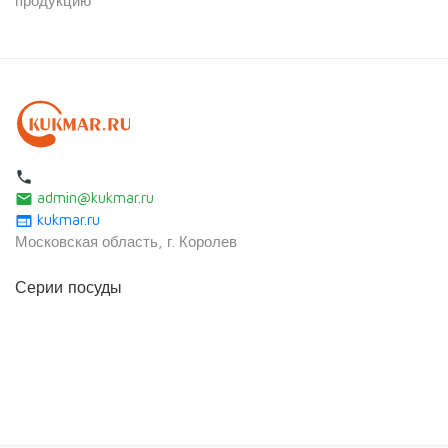
продукцию
local_phone
admin@kukmar.ru
email
kukmar.ru
web
Московская область, г. Королев
Серии посуды