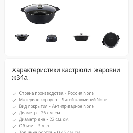
Характеристики кастрюли-жаровни
ж34а:
Страна производства - Россия None
done
Материал корпуса - Литой алюминий None
done
Вид покрытия - Антипригарное None
done
Диаметр - 26 см. см.
done
Диаметр дна - 22 см. см.
done
Объем - 3 л. л.
done
Толщина бортов - 0.45 см. см.
done