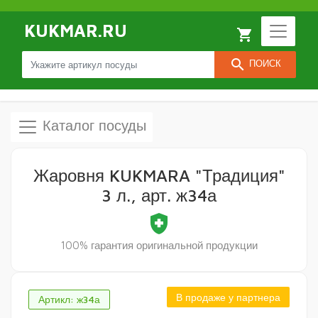
KUKMAR.RU
local_grocery_store
search
ПОИСК
Каталог посуды
Жаровня KUKMARA "Традиция"
3 л., арт. ж34а
health_and_safety
100% гарантия оригинальной продукции
В продаже у партнера
Артикл: ж34а