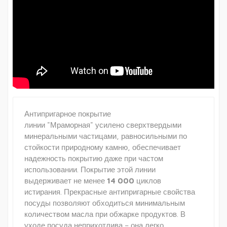
Антипригарное покрытие
линии "Мраморная" усилено сверхтвердыми
минеральными частицами, равносильными по
стойкости природному камню, обеспечивает
надежность покрытию даже при частом
использовании. Покрытие этой линии
выдерживает не менее
14 000
циклов
истирания. Прекрасные антипригарные свойства
посуды позволяют обходиться минимальным
количеством масла при обжарке продуктов. В
уходе посуда неприхотлива – она легко