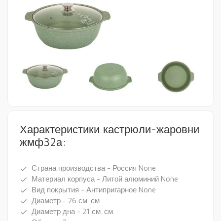
Характеристики кастрюли-жаровни
жмф32а:
Страна производства - Россия None
done
Материал корпуса - Литой алюминий None
done
Вид покрытия - Антипригарное None
done
Диаметр - 26 см. см.
done
Диаметр дна - 21 см. см.
done