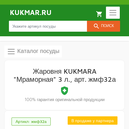
KUKMAR.RU
local_grocery_store
search
ПОИСК
Каталог посуды
Жаровня KUKMARA
"Мраморная" 3 л., арт. жмф32а
health_and_safety
100% гарантия оригинальной продукции
В продаже у партнера
Артикл: жмф32а