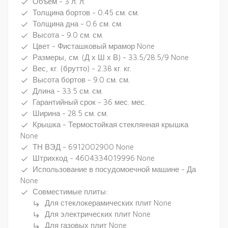
Объем - 3 л. л.
done
Толщина бортов - 0.45 см. см.
done
Толщина дна - 0.6 см. см.
done
Высота - 9.0 см. см.
done
Цвет - Фисташковый мрамор None
done
Размеры, см. (Д х Ш х В) - 33.5/28.5/9 None
done
Вес, кг. (брутто) - 2.38 кг. кг.
done
Высота бортов - 9.0 см. см.
done
Длина - 33.5 см. см.
done
Гарантийный срок - 36 мес. мес.
done
Ширина - 28.5 см. см.
done
Крышка - Термостойкая стеклянная крышка
done
None
ТН ВЭД - 6912002900 None
done
Штрихкод - 4604334019996 None
done
Использование в посудомоечной машине - Да
done
None
Совместимые плиты:
done
Для стеклокерамических плит None
subdirectory_arrow_right
Для электрических плит None
subdirectory_arrow_right
Для газовых плит None
subdirectory_arrow_right