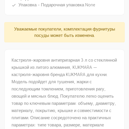
Упаковка - Подарочная упаковка None
done
Уважаемые покупатели, комплектация фурнитуры
посуды может быть изменена.
Кастрюля-жаровня антипригарная 3 л со стеклянной
крышкой из литого алюминия, KUKMARA —
кастрюля-жаровня бренда KUKMARA для кухни.
Модель подойдет для тушения, жарки с
последующим томлением, приготовления рагу,
овощей и мясных блюд. Покупателю легко оценить
товар по ключевым параметрам: объему, диаметру,
материалу, покрытию, крышке и совместимости с
плитами. Описание сосредоточено на практичных
параметрах: типе товара, размере, материале