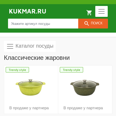
KUKMAR.RU
local_grocery_store
search
ПОИСК
Каталог посуды
Классические жаровни
Trendy style
Trendy style
В продаже у партнера
В продаже у партнера