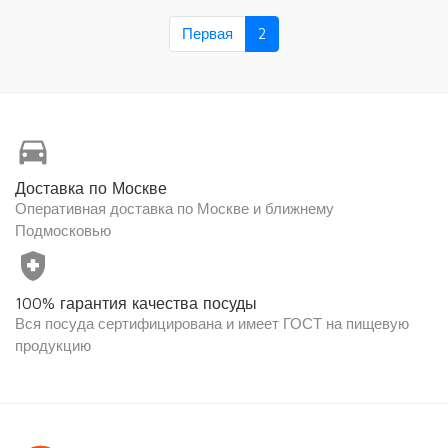
Первая
2
directions_car
Доставка по Москве
Оперативная доставка по Москве и ближнему
Подмосковью
health_and_safety
100% гарантия качества посуды
Вся посуда сертифицирована и имеет ГОСТ на пищевую
продукцию