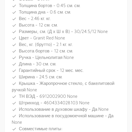
Толщина бортов - 0.45 см. см.
done
Толщина дна - 0.6 см. см.
done
Вес - 2.46 кг. кг.
done
Высота - 12 см. см.
done
Размеры, см. (Д х Ш х В) - 30/24.5/12 None
done
Цвет - Granit Red None
done
Вес, кг. (брутто) - 2.1 кг. кг.
done
Высота бортов - 12 см. см.
done
Ручка - Цельнолитая None
done
Длина - 30 см. см.
done
Гарантийный срок - 12 мес. мес.
done
Ширина - 24.5 см. см.
done
Крышка - Жаропрочное стекло, с бакелитовой
done
ручкой None
ТН ВЭД - 6912002900 None
done
Штрихкод - 4604334028103 None
done
Использование в духовом шкафу - Да None
done
Использование в посудомоечной машине - Да
done
None
Совместимые плиты:
done