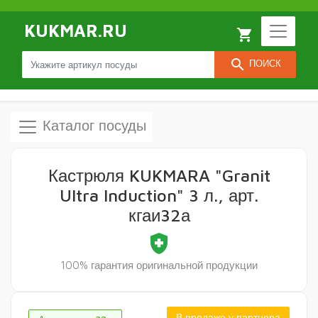
KUKMAR.RU
local_grocery_store
search
ПОИСК
Каталог посуды
Кастрюля KUKMARA "Granit
Ultra Induction" 3 л., арт.
кгаи32а
health_and_safety
100% гарантия оригинальной продукции
В продаже у партнера