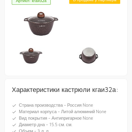
Артикл: кгаи32а
Характеристики кастрюли кгаи32а:
Страна производства - Россия None
done
Материал корпуса - Литой алюминий None
done
Вид покрытия - Антипригарное None
done
Диаметр дна - 15.5 см. см.
done
Объем - 3 л. л.
done