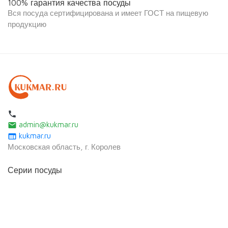
100% гарантия качества посуды
Вся посуда сертифицирована и имеет ГОСТ на пищевую
продукцию
local_phone
admin@kukmar.ru
email
kukmar.ru
web
Московская область, г. Королев
Серии посуды