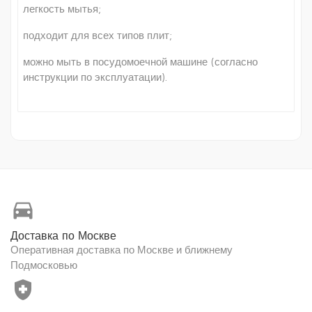
легкость мытья;
подходит для всех типов плит;
можно мыть в посудомоечной машине (согласно
инструкции по эксплуатации).
directions_car
Доставка по Москве
Оперативная доставка по Москве и ближнему
Подмосковью
health_and_safety