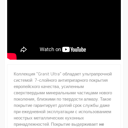
Коллекция “Granit Ultra” обладает ультрапрочной
системой 7-слойного антипригарного покрытия
европейского качества, усиленным
сверхтвердыми минеральными частицами нового
поколения, близкими по твердости алмазу. Такое
покрытие гарантирует долгий срок службы даже
при ежедневной эксплуатации с использованием
неострых металлических кухонных
принадлежностей. Покрытие выдерживает
не