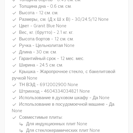
done
Толщина дна - 0.6 см. см.
done
Высота - 12 см. см.
done
Размеры, см. (Д х Ш х В) - 30/24.5/12 None
done
Цвет - Granit Blue None
done
Вес, кг. (брутто) - 2.1 кг. кг.
done
Высота бортов - 12 см. см.
done
Ручка - Цельнолитая None
done
Длина - 30 см. см.
done
Гарантийный срок - 12 мес. мес.
done
Ширина - 24.5 см. см.
done
Крышка - Жаропрочное стекло, с бакелитовой
done
ручкой None
ТН ВЭД - 6912002900 None
done
Штрихкод - 4604334034821 None
done
Использование в духовом шкафу - Да None
done
Использование в посудомоечной машине - Да
done
None
Совместимые плиты:
done
Для индукционных плит None
subdirectory_arrow_right
Для стеклокерамических плит None
subdirectory_arrow_right