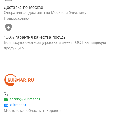
Доставка по Москве
Оперативная доставка по Москве и ближнему
Подмосковью
health_and_safety
100% гарантия качества посуды
Вся посуда сертифицирована и имеет ГОСТ на пищевую
продукцию
local_phone
admin@kukmar.ru
email
kukmar.ru
web
Московская область, г. Королев