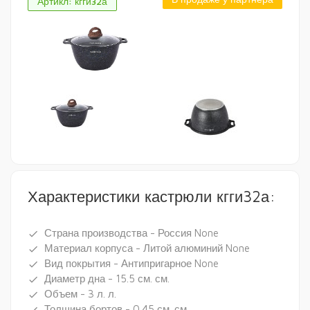
Артикл: кгги32а
Характеристики кастрюли кгги32а:
Страна производства - Россия None
done
Материал корпуса - Литой алюминий None
done
Вид покрытия - Антипригарное None
done
Диаметр дна - 15.5 см. см.
done
Объем - 3 л. л.
done
Толщина бортов - 0.45 см. см.