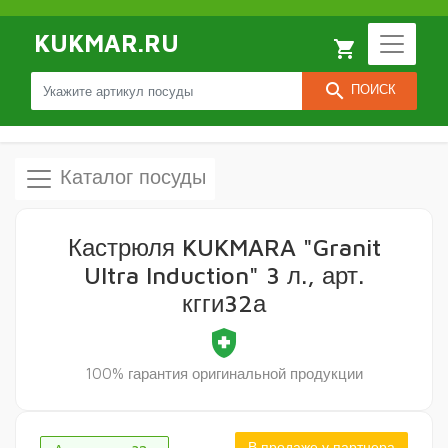
KUKMAR.RU
local_grocery_store
search
ПОИСК
Каталог посуды
Кастрюля KUKMARA "Granit
Ultra Induction" 3 л., арт.
кгги32а
health_and_safety
100% гарантия оригинальной продукции
В продаже у партнера