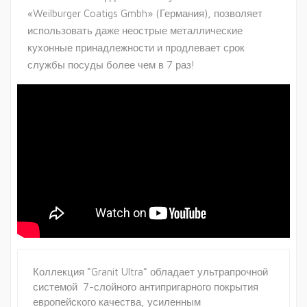
«Weilburger Coatigs Gmbh» (Германия), позволяет
использовать даже неострые металлические
кухонные принадлежности и продлевает срок
службы посуды более чем в 7 раз!
Коллекция “Granit Ultra” обладает ультрапрочной
системой 7-слойного антипригарного покрытия
европейского качества, усиленным