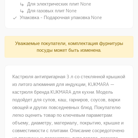
Для электрических плит None
subdirectory_arrow_right
Для газовых плит None
subdirectory_arrow_right
Упаковка - Подарочная упаковка None
done
Уважаемые покупатели, комплектация фурнитуры
посуды может быть изменена.
Кастрюля антипригарная 3 л со стеклянной крышкой
из литого алюминия для индукции, KUKMARA —
кастрюля бренда KUKMARA для кухни. Модель
подойдет для супов, каш, гарниров, соусов, варки
овощей и других повседневных блюд. Покупателю
легко оценить товар по ключевым параметрам:
объему, диаметру, материалу, покрытию, крышке и
совместимости с плитами. Описание сосредоточено