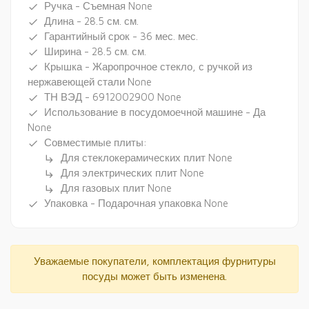
Ручка - Съемная None
done
Длина - 28.5 см. см.
done
Гарантийный срок - 36 мес. мес.
done
Ширина - 28.5 см. см.
done
Крышка - Жаропрочное стекло, с ручкой из
done
нержавеющей стали None
ТН ВЭД - 6912002900 None
done
Использование в посудомоечной машине - Да
done
None
Совместимые плиты:
done
Для стеклокерамических плит None
subdirectory_arrow_right
Для электрических плит None
subdirectory_arrow_right
Для газовых плит None
subdirectory_arrow_right
Упаковка - Подарочная упаковка None
done
Уважаемые покупатели, комплектация фурнитуры
посуды может быть изменена.