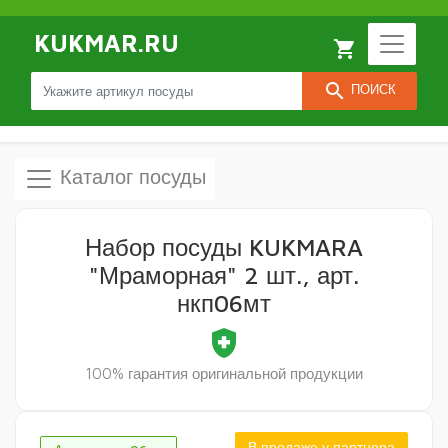
KUKMAR.RU
local_grocery_store
search
ПОИСК
Каталог посуды
Набор посуды KUKMARA
"Мраморная" 2 шт., арт.
нкп06мт
health_and_safety
100% гарантия оригинальной продукции
В продаже у партнера