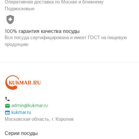
Оперативная доставка по Москве и ближнему
Подмосковью
health_and_safety
100% гарантия качества посуды
Вся посуда сертифицирована и имеет ГОСТ на пищевую
продукцию
local_phone
admin@kukmar.ru
email
kukmar.ru
web
Московская область, г. Королев
Серии посуды