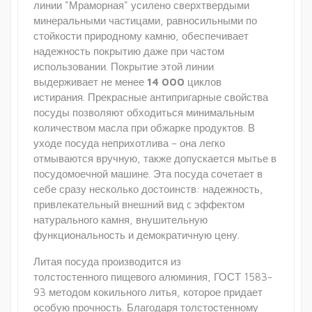
линии "Мраморная" усилено сверхтвердыми
минеральными частицами, равносильными по
стойкости природному камню, обеспечивает
надежность покрытию даже при частом
использовании. Покрытие этой линии
выдерживает не менее
14 000
циклов
истирания. Прекрасные антипригарные свойства
посуды позволяют обходиться минимальным
количеством масла при обжарке продуктов. В
уходе посуда неприхотлива – она легко
отмываются вручную, также допускается мытье в
посудомоечной машине. Эта посуда сочетает в
себе сразу несколько достоинств: надежность,
привлекательный внешний вид c эффектом
натурального камня, внушительную
функциональность и демократичную цену.
Литая посуда производится из
толстостенного пищевого алюминия, ГОСТ 1583-
93 методом кокильного литья, которое придает
особую прочность. Благодаря толстостенному