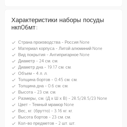
Характеристики наборы посуды
нкп06мт:
Страна производства - Россия None
done
Материал корпуса - Литой алюминий None
done
Вид покрытия - Антипригарное None
done
Диаметр - 24 см. см.
done
Диаметр дна - 19.17 см. см.
done
Объем - 4 л. л.
done
Толщина бортов - 0.45 см. см.
done
Толщина дна - 0.6 см. см.
done
Высота - 23 см. см.
done
Размеры, см. (Д х Ш х В) - 28.5/28.5/23 None
done
Цвет - Темный мрамор None
done
Вес, кг. (брутто) - 3.16 кг. кг.
done
Высота бортов - 23 см. см.
done
Кол-во предметов - 2 шт. шт.
done