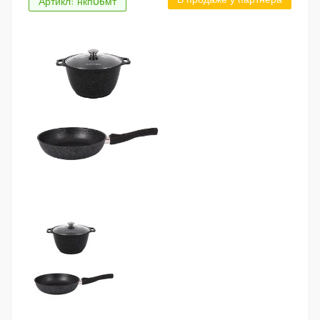
Артикл: нкп06мт