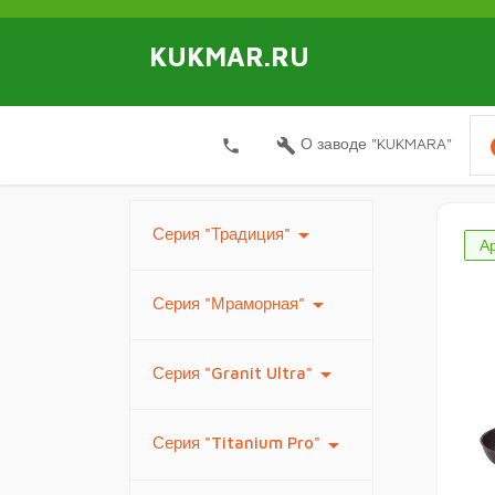
KUKMAR.RU
i
О заводе "KUKMARA"
local_phone
build
arrow_drop_down
Серия "Традиция"
А
arrow_drop_down
Серия "Мраморная"
arrow_drop_down
Серия "Granit Ultra"
arrow_drop_down
Серия "Titanium Pro"