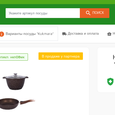
search
ПОИСК
nfo
Доставка и оплата
Н
Варианты посуды "Kukmara"
local_shipping
business_center
В продаже у партнера
ртикл: нкп08мк
health_and_safet