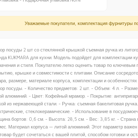
Уважаемые покупатели, комплектация фурнитуры п
ор посуды 2 шт со стеклянной крышкой съемная ручка из лито
нда KUKMARA для кухни. Модель подойдет для комплектации ку
начения и стиля. Покупателю легко оценить товар по ключевым 
рытию, крышке и совместимости с плитами. Описание сосредото
ара, размере, материале корпуса, комплектации и особенностях 
ор посуды. - Количество предметов: 2 шт. - Объем: 4 л. - Разме
ой алюминий. - Цвет: Кофейный мрамор. - Покрытие: антипригар
кой из нержавеющей стали. - Ручка: съемная бакелитовая ручка
ктрические, стеклокерамические. - Использование в посудомоечн
ина бортов: 0,6 см. - Высота: 28,5 см. - Вес: 3,85 кг. - Страна
мес. Материал корпуса — литой алюминий. Этот параметр важен 
 товар будет сочетаться с вашей плитой, способом готовки и о