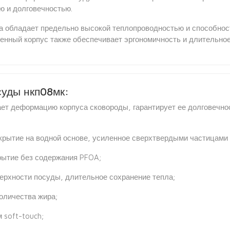
ю и долговечностью.
да обладает предельно высокой теплопроводностью и способно
тенный корпус также обеспечивает эргономичность и длительное
уды нкп08мк:
ает деформацию корпуса сковороды, гарантирует ее долговечно
крытие на водной основе, усиленное сверхтвердыми частицами
рытие без содержания PFOA;
ерхности посуды, длительное сохранение тепла;
оличества жира;
 soft-touch;