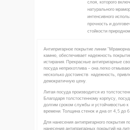
слоя, которого вклю
натурального мрамо
интенсивного исполь
прочность и долгове
стойкости природном
Антипригарное покрытие линии "Мраморна
камню, обеспечивает надежность покрыти
истирания. Прекрасные антипригарные св
посуда неприхотлива – она легко отмываю
несколько достоинств: надежность, прив
демократичную цену.
Литая посуда производится из толстостен
Благодаря толстостенному корпусу, посу
долгим сроком службы и устойчивостью к 
времени. Толщина стенок и дна от 4,5 до
Для нанесения антипригарного покрытия 
нанесения антипригарных покрытий на лит