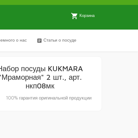
local_grocery_store
Корзина
емного о нас
Статьи о посуде
article
Набор посуды KUKMARA
"Мраморная" 2 шт., арт.
нкп08мк
y
100% гарантия оригинальной продукции