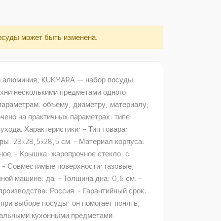
осуды может быть изменена.
го алюминия, KUKMARA — набор посуды
хни несколькими предметами одного
параметрам: объему, диаметру, материалу,
чено на практичных параметрах: типе
ухода. Характеристики: - Тип товара:
ры: 23×28,5×28,5 см. - Материал корпуса:
ное. - Крышка: жаропрочное стекло, с
. - Совместимые поверхности: газовые,
ой машине: да. - Толщина дна: 0,6 см. -
 производства: Россия. - Гарантийный срок:
при выборе посуды: он помогает понять,
стальными кухонными предметами.