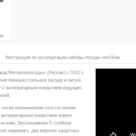
ра
Инструкция по эксплуатации наборы посуды нкп08мк
од Металлопосуды» (Россия) с 1950 г.
ачественную стальную посуду и литую
 с антипригарным покрытием ведущих
елей.
- литая алюминиевая толстостенная
 антипригарным покрытием нового
 основе. Эксклюзивное 5-слойное
тие «мрамор», два верхних защитных