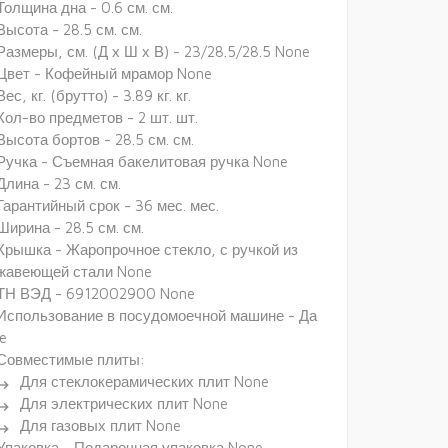
Толщина дна - 0.6 см. см.
Высота - 28.5 см. см.
Размеры, см. (Д х Ш х В) - 23/28.5/28.5 None
Цвет - Кофейный мрамор None
Вес, кг. (брутто) - 3.89 кг. кг.
Кол-во предметов - 2 шт. шт.
Высота бортов - 28.5 см. см.
Ручка - Съемная бакелитовая ручка None
Длина - 23 см. см.
Гарантийный срок - 36 мес. мес.
Ширина - 28.5 см. см.
Крышка - Жаропрочное стекло, с ручкой из
жавеющей стали None
ТН ВЭД - 6912002900 None
Использование в посудомоечной машине - Да
e
Совместимые плиты:
Для стеклокерамических плит None
ectory_arrow_right
Для электрических плит None
ectory_arrow_right
Для газовых плит None
ectory_arrow_right
Упаковка - Подарочная упаковка None