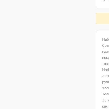
done
Наб
бре
наз
пок
тов
Наб
лит
руч
эле
Толщ
36 
как