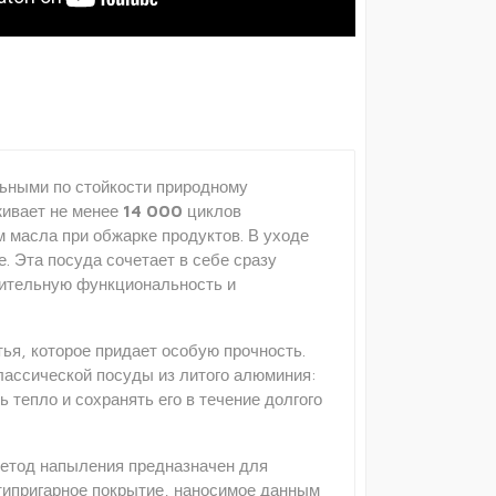
ьными по стойкости природному
живает не менее
14 000
циклов
 масла при обжарке продуктов. В уходе
. Эта посуда сочетает в себе сразу
шительную функциональность и
ья, которое придает особую прочность.
лассической посуды из литого алюминия:
тепло и сохранять его в течение долгого
Метод напыления предназначен для
типригарное покрытие, наносимое данным