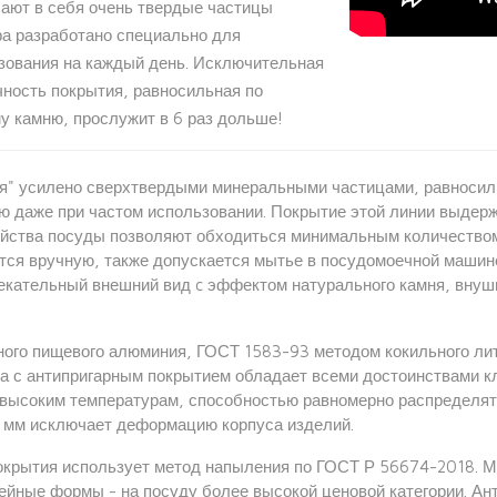
чают в себя очень твердые частицы
ра разработано специально для
зования на каждый день. Исключительная
чность покрытия, равносильная по
у камню, прослужит в 6 раз дольше!
я" усилено сверхтвердыми минеральными частицами, равносил
ю даже при частом использовании. Покрытие этой линии выдер
ойства посуды позволяют обходиться минимальным количеством
тся вручную, также допускается мытье в посудомоечной машине
лекательный внешний вид c эффектом натурального камня, вну
ного пищевого алюминия, ГОСТ 1583-93 методом кокильного лит
да с антипригарным покрытием обладает всеми достоинствами к
высоким температурам, способностью равномерно распределять 
 6 мм исключает деформацию корпуса изделий.
покрытия использует метод напыления по ГОСТ Р 56674-2018. 
ейные формы - на посуду более высокой ценовой категории. Ан