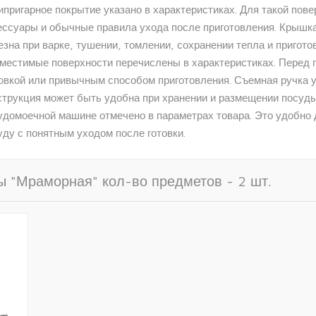
ипригарное покрытие указано в характеристиках. Для такой пов
ессуары и обычные правила ухода после приготовления. Крышка 
езна при варке, тушении, томлении, сохранении тепла и пригот
местимые поверхности перечислены в характеристиках. Перед по
овкой или привычным способом приготовления. Съемная ручка ук
струкция может быть удобна при хранении и размещении посуды
удомоечной машине отмечено в параметрах товара. Это удобно 
уду с понятным уходом после готовки.
 "Мраморная" кол-во предметов - 2 шт.