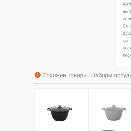
Ант
акс
пол
Сов
дух
кон
пос
пос
info
Похожие товары: Наборы посуды