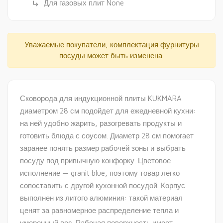
Для газовых плит None
subdirectory_arrow_right
Уважаемые покупатели, комплектация фурнитуры
посуды может быть изменена.
Сковорода для индукционной плиты KUKMARA
диаметром 28 см подойдет для ежедневной кухни:
на ней удобно жарить, разогревать продукты и
готовить блюда с соусом. Диаметр 28 см помогает
заранее понять размер рабочей зоны и выбрать
посуду под привычную конфорку. Цветовое
исполнение — granit blue, поэтому товар легко
сопоставить с другой кухонной посудой. Корпус
выполнен из литого алюминия: такой материал
ценят за равномерное распределение тепла и
умеренный вес. Рабочая поверхность имеет