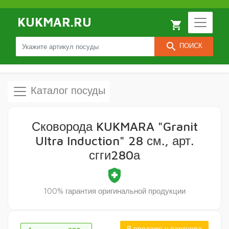
KUKMAR.RU
local_grocery_store
search
ПОИСК
Каталог посуды
Сковорода KUKMARA "Granit
Ultra Induction" 28 см., арт.
сгги280а
health_and_safety
100% гарантия оригинальной продукции
В продаже у партнера