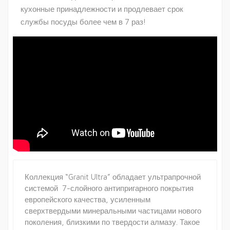
кухонные принадлежности и продлевает срок
службы посуды более чем в 7 раз!
Коллекция “Granit Ultra” обладает ультрапрочной
системой 7-слойного антипригарного покрытия
европейского качества, усиленным
сверхтвердыми минеральными частицами нового
поколения, близкими по твердости алмазу. Такое