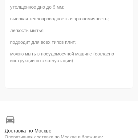
утолщенное дно до 6 мм;
высокая теплопроводность и эргономичность;
легкость мытья;
подходит для всех типов плит;
можно мыть в посудомоечной машине (согласно
инструкции по эксплуатации).
directions_car
Доставка по Москве
Оперативная доставка по Москве и ближнему