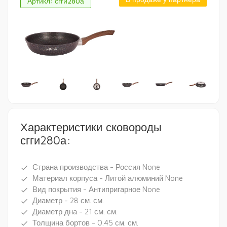
Артикл: сгги280а
Характеристики сковороды
сгги280а:
Страна производства - Россия None
done
Материал корпуса - Литой алюминий None
done
Вид покрытия - Антипригарное None
done
Диаметр - 28 см. см.
done
Диаметр дна - 21 см. см.
done
Толщина бортов - 0.45 см. см.
done