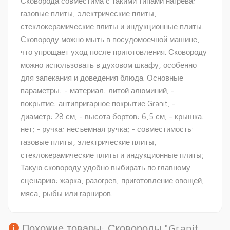
Сковорода совместима с такими типами нагрева:
газовые плиты, электрические плиты,
стеклокерамические плиты и индукционные плиты.
Сковороду можно мыть в посудомоечной машине,
что упрощает уход после приготовления. Сковороду
можно использовать в духовом шкафу, особенно
для запекания и доведения блюда. Основные
параметры: - материал: литой алюминий; -
покрытие: антипригарное покрытие Granit; -
диаметр: 28 см; - высота бортов: 6,5 см; - крышка:
нет; - ручка: несъемная ручка; - совместимость:
газовые плиты, электрические плиты,
стеклокерамические плиты и индукционные плиты;
Такую сковороду удобно выбирать по главному
сценарию: жарка, разогрев, приготовление овощей,
мяса, рыбы или гарниров.
info
Похожие товары: Сковороды "Granit