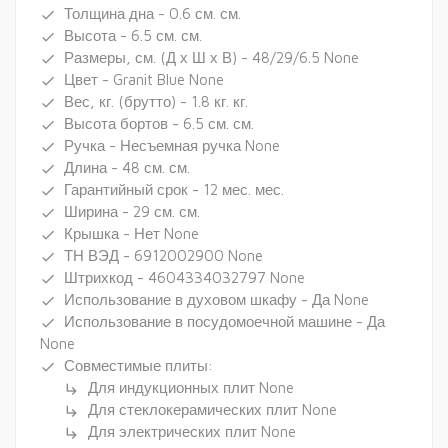
Толщина дна - 0.6 см. см.
done
Высота - 6.5 см. см.
done
Размеры, см. (Д х Ш х В) - 48/29/6.5 None
done
Цвет - Granit Blue None
done
Вес, кг. (брутто) - 1.8 кг. кг.
done
Высота бортов - 6.5 см. см.
done
Ручка - Несъемная ручка None
done
Длина - 48 см. см.
done
Гарантийный срок - 12 мес. мес.
done
Ширина - 29 см. см.
done
Крышка - Нет None
done
ТН ВЭД - 6912002900 None
done
Штрихкод - 4604334032797 None
done
Использование в духовом шкафу - Да None
done
Использование в посудомоечной машине - Да
done
None
Совместимые плиты:
done
Для индукционных плит None
subdirectory_arrow_right
Для стеклокерамических плит None
subdirectory_arrow_right
Для электрических плит None
subdirectory_arrow_right