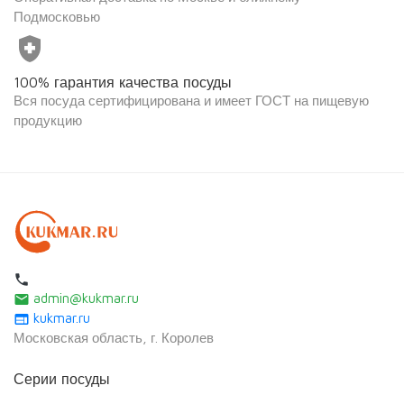
Подмосковью
health_and_safety
100% гарантия качества посуды
Вся посуда сертифицирована и имеет ГОСТ на пищевую
продукцию
local_phone
admin@kukmar.ru
email
kukmar.ru
web
Московская область, г. Королев
Серии посуды