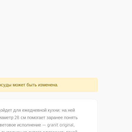
осуды может быть изменена.
йдет для ежедневной кухни: на ней
иаметр 28 см помогает заранее понять
товое исполнение — granit original,