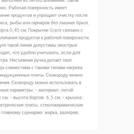
с выполнен из литого алюминия: такой
вес. Рабочая поверхность имеет
пание продуктов и упрощает очистку после
яса, рыбы или гарниров без лишних брызг.
рта 0,45 см. Покрытие Granit связано с
липания продуктов к рабочей поверхности.
для такой линии допустимы неострые
одит, что удобно учитывать, если для
тра. Несъемная ручка делает хват
а совместима с такими типами нагрева:
 индукционные плиты. Сковороду можно
ения. Сковороду можно использовать в
ные параметры: - материал: литой
 см; - высота бортов: 6,5 см; - крышка:
лектрические плиты, стеклокерамические
главному сценарию: жарка, разогрев,