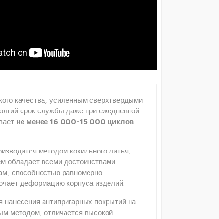
ского качества, усиленным сверхтвердыми
долгий срок службы даже при ежедневной
ивает
не менее 16 000-15 000 циклов
оизводится методом кокильного литья,
ием обладает всеми достоинствами
рам, способностью равномерно
ключает деформацию корпуса изделий.
я нанесения антипригарных покрытий на
ным методом, отличается высокой