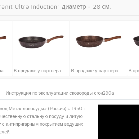
nit Ultra Induction" диаметр - 28 см.
ра
В продаже у партнера
В продаже у партнера
В пр
Инструкция по эксплуатации сковороды сгои280а
од Металлопосуды» (Россия) с 1950 г.
ачественную стальную посуду и литую
 с антипригарным покрытием ведущих
елей.