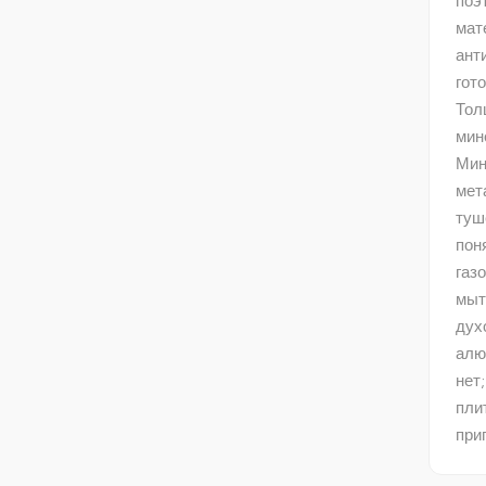
поэ
мат
ант
гот
Тол
мин
Мин
мет
туш
пон
газ
мыт
дух
алю
нет
пли
при