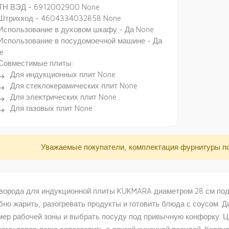
ТН ВЭД - 6912002900 None
Штрихкод - 4604334032858 None
Использование в духовом шкафу - Да None
Использование в посудомоечной машине - Да
e
Совместимые плиты:
Для индукционных плит None
ectory_arrow_right
Для стеклокерамических плит None
ectory_arrow_right
Для электрических плит None
ectory_arrow_right
Для газовых плит None
ectory_arrow_right
Уважаемые покупатели, комплектация фурнитуры п
ворода для индукционной плиты KUKMARA диаметром 28 см подо
бно жарить, разогревать продукты и готовить блюда с соусом. Д
мер рабочей зоны и выбрать посуду под привычную конфорку. Цве