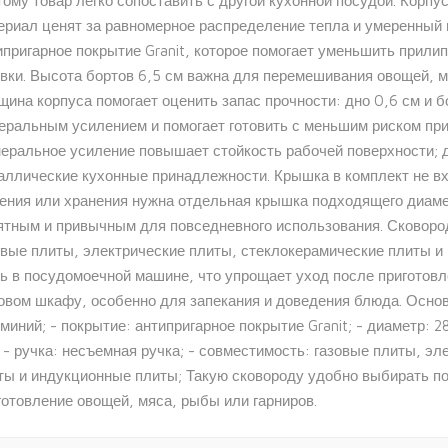
тому товар легко сопоставить с другой кухонной посудой. Корпу
ериал ценят за равномерное распределение тепла и умеренный 
ипригарное покрытие Granit, которое помогает уменьшить прили
овки. Высота бортов 6,5 см важна для перемешивания овощей, м
щина корпуса помогает оценить запас прочности: дно 0,6 см и бо
еральным усилением и помогает готовить с меньшим риском при
еральное усиление повышает стойкость рабочей поверхности; 
аллические кухонные принадлежности. Крышка в комплект не вх
ения или хранения нужна отдельная крышка подходящего диаме
ятным и привычным для повседневного использования. Сковород
овые плиты, электрические плиты, стеклокерамические плиты и
ь в посудомоечной машине, что упрощает уход после приготовл
овом шкафу, особенно для запекания и доведения блюда. Основ
миний; - покрытие: антипригарное покрытие Granit; - диаметр: 28
; - ручка: несъемная ручка; - совместимость: газовые плиты, э
ты и индукционные плиты; Такую сковороду удобно выбирать по 
готовление овощей, мяса, рыбы или гарниров.