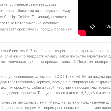
ытие, усиленное сверхтвердыми
околения, близкими по твердости алмазу.
er Coatigs Gmbh» (Германия), позволяет
неострые металлические кухонные
родлевает срок службы посуды более чем
апрочной системой 7-слойного антипригарного покрытия европей
, близкими по твердости алмазу. Такое покрытие гарантирует 
х металлических кухонных принадлежностей. Покрытие выдерж
корпус из пищевого алюминия, ГОСТ 1583-93. Литая посуда пр
даря толстостенному корпусу, посуда с антипригарным покрыт
: долгим сроком службы и устойчивостью к высоким температу
ение долгого времени. Толщина стенок и дна от 4,5 до 6 мм ис
использует метод напыления. Метод напыления предназначен дл
й ценовой категории. Антипригарное покрытие, наносимое дан