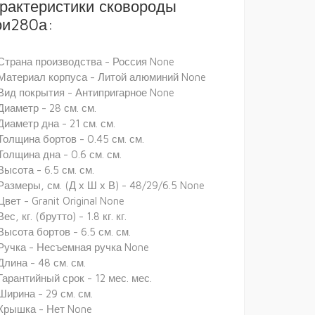
рактеристики сковороды
ои280а:
Страна производства - Россия None
Материал корпуса - Литой алюминий None
Вид покрытия - Антипригарное None
Диаметр - 28 см. см.
Диаметр дна - 21 см. см.
Толщина бортов - 0.45 см. см.
Толщина дна - 0.6 см. см.
Высота - 6.5 см. см.
Размеры, см. (Д х Ш х В) - 48/29/6.5 None
Цвет - Granit Original None
Вес, кг. (брутто) - 1.8 кг. кг.
Высота бортов - 6.5 см. см.
Ручка - Несъемная ручка None
Длина - 48 см. см.
Гарантийный срок - 12 мес. мес.
Ширина - 29 см. см.
Крышка - Нет None