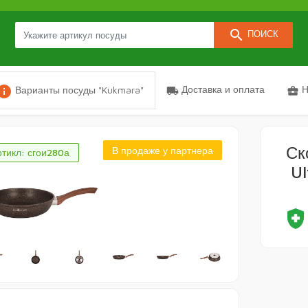
search
ПОИСК
nfo
Доставка и оплата
Н
Варианты посуды "Kukmara"
local_shipping
business_center
Ск
В продаже у партнера
тикл: сгои280а
Ul
health_and_safet