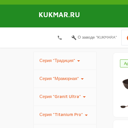
KUKMAR.RU
i
О заводе "KUKMARA"
local_phone
build
arrow_drop_down
Серия "Традиция"
Ар
arrow_drop_down
Серия "Мраморная"
arrow_drop_down
Серия "Granit Ultra"
arrow_drop_down
Серия "Titanium Pro"