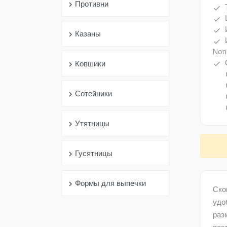
Противни
chevron_right
done
done
done
Казаны
chevron_right
done
Non
Ковшики
done
chevron_right
subdir
subdir
Сотейники
chevron_right
subdir
subdir
Утятницы
chevron_right
Гусятницы
chevron_right
Формы для выпечки
chevron_right
Ско
удо
раз