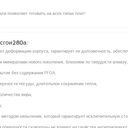
ли позволяет готовить на всех типах плит!
 сгои280а:
ет деформацию корпуса, гарантирует ее долговечность, обесп
 минералами нового поколения, близкими по твердости алмазу;
рытие без содержания PFOA;
ерхности посуды, длительное сохранение тепла;
оличества жира;
;
 методом напыления, который гарантирует исключительную сто
 поверхности сковороды не влияют на свойства антипригарного