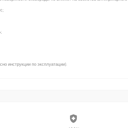
с;
;
но инструкции по эксплуатации).
health_and_safety