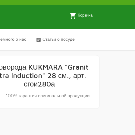
local_grocery_store
Корзина
емного о нас
Статьи о посуде
article
оворода KUKMARA "Granit
tra Induction" 28 см., арт.
сгои280а
y
100% гарантия оригинальной продукции