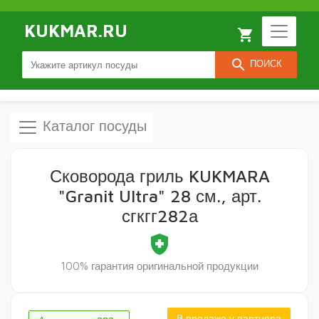
KUKMAR.RU
local_grocery_store
search
ПОИСК
Каталог посуды
Сковорода гриль KUKMARA
"Granit Ultra" 28 см., арт.
сгкгг282а
health_and_safety
100% гарантия оригинальной продукции
В продаже у партнера