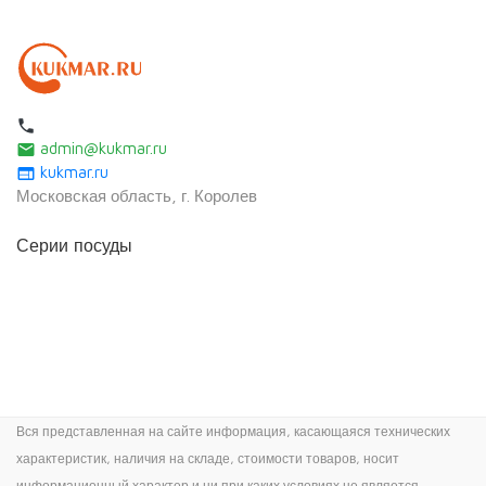
local_phone
admin@kukmar.ru
email
kukmar.ru
web
Московская область, г. Королев
Серии посуды
Вся представленная на сайте информация, касающаяся технических
характеристик, наличия на складе, стоимости товаров, носит
информационный характер и ни при каких условиях не является