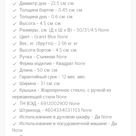
Диаметр дна - 22.5 см. см.
done
Толщина бортов - 0.45 см. см.
done
Толщина дна - 0.6 см. см.
done
Высота - 4.5 см. см.
done
Размеры, см. (Д х Ш х В) - 50/31/4.5 None
done
Цвет - Granit Blue None
done
Вес, кг. (брутто) - 2.56 кг. кг.
done
Высота бортов - 4.5 см. см.
done
Ручка - Съемная None
done
Форма изделия - Квадрат None
done
Длина - 50 см. см.
done
Гарантийный срок - 12 мес. мес.
done
Ширина - 31 см. см.
done
Крышка - Жаропрочное стекло, с ручкой из
done
нержавеющей стали None
ТН ВЭД - 6912002900 None
done
Штрихкод - 4604334031103 None
done
Использование в духовом шкафу - Да None
done
Использование в посудомоечной машине - Да
done
None