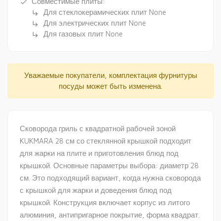
Совместимые плиты:
done
Для стеклокерамических плит None
subdirectory_arrow_right
Для электрических плит None
subdirectory_arrow_right
Для газовых плит None
subdirectory_arrow_right
Уважаемые покупатели, комплектация фурнитуры
посуды может быть изменена.
Сковорода гриль с квадратной рабочей зоной
KUKMARA 28 см со стеклянной крышкой подходит
для жарки на плите и приготовления блюд под
крышкой. Основные параметры выбора: диаметр 28
см. Это подходящий вариант, когда нужна сковорода
с крышкой для жарки и доведения блюд под
крышкой. Конструкция включает корпус из литого
алюминия, антипригарное покрытие, форма квадрат.