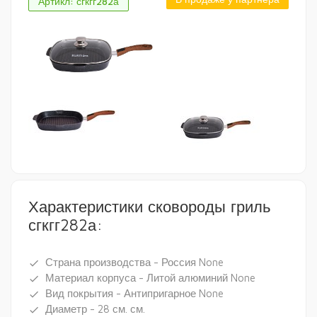
Артикл: сгкгг282а
Характеристики сковороды гриль
сгкгг282а:
Страна производства - Россия None
done
Материал корпуса - Литой алюминий None
done
Вид покрытия - Антипригарное None
done
Диаметр - 28 см. см.
done