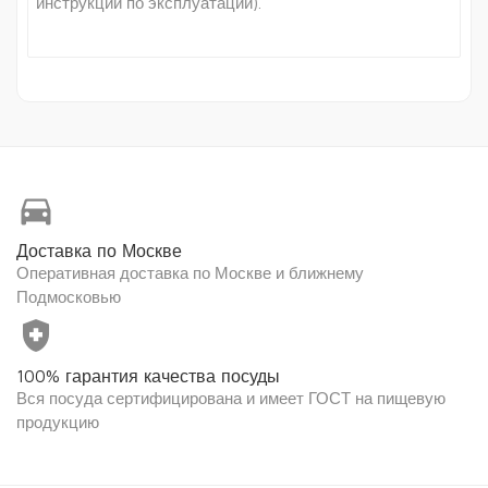
инструкции по эксплуатации).
directions_car
Доставка по Москве
Оперативная доставка по Москве и ближнему
Подмосковью
health_and_safety
100% гарантия качества посуды
Вся посуда сертифицирована и имеет ГОСТ на пищевую
продукцию