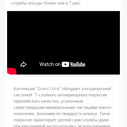
службы посуды более чем в 7 раз!
Коллекция “Granit Ultra” обладает ультрапрочной
системой 7-слойного антипригарного покрытия
европейского качества, усиленным
сверхтвердыми минеральными частицами нового
поколения, близкими по твердости алмазу. Такое
покрытие гарантирует долгий срок службы даже
при ежедневной эксплуатации с использованием