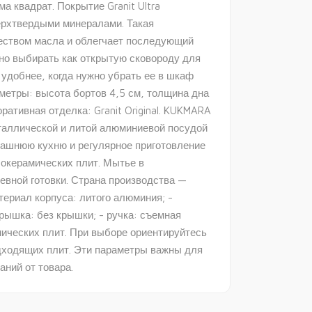
а квадрат. Покрытие Granit Ultra
ерхтвердыми минералами. Такая
еством масла и облегчает последующий
бно выбирать как открытую сковороду для
 удобнее, когда нужно убрать ее в шкаф
метры: высота бортов 4,5 см, толщина дна
ративная отделка: Granit Original. KUKMARA
таллической и литой алюминиевой посудой
машнюю кухню и регулярное приготовление
локерамических плит. Мытье в
вной готовки. Страна производства —
териал корпуса: литого алюминия; -
 крышка: без крышки; - ручка: съемная
мических плит. При выборе ориентируйтесь
одходящих плит. Эти параметры важны для
аний от товара.