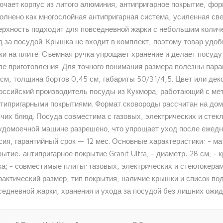
ючает корпус из литого алюминия, антипригарное покрытие, форм
олнено как многослойная антипригарная система, усиленная св
ерхность подходит для повседневной жарки с небольшим колич
д за посудой. Крышка не входит в комплект, поэтому товар удо
ки на плите. Съемная ручка упрощает хранение и делает посуду
ле приготовления. Для точного понимания размера полезны пара
 см, толщина бортов 0,45 см, габариты 50/31/4,5. Цвет или деко
оссийский производитель посуды из Кукмора, работающий с ме
нтипригарными покрытиями. Формат сковороды рассчитан на до
ячих блюд. Посуда совместима с газовых, электрических и стек
удомоечной машине разрешено, что упрощает уход после ежедне
сия, гарантийный срок — 12 мес. Основные характеристики: - ма
рытие: антипригарное покрытие Granit Ultra; - диаметр: 28 см; -
ка; - совместимые плиты: газовых, электрических и стеклокера
фактический размер, тип покрытия, наличие крышки и список п
седневной жарки, хранения и ухода за посудой без лишних ожид