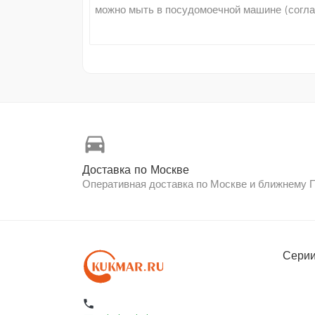
можно мыть в посудомоечной машине (соглас
directions_car
Доставка по Москве
Оперативная доставка по Москве и ближнему
Серии
local_phone