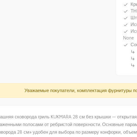
Кр
done
ТН
done
Шт
done
Ис
done
Ис
done
None
Со
done
subdirectory_arrow_right
subdirectory_arrow_right
subdirectory_arrow_right
Уважаемые покупатели, комплектация фурнитуры п
ашняя сковорода гриль KUKMARA 28 см без крышки — открытая 
аженными полосами от ребристой поверхности. Основные парам
оворода 28 см» удобен для выбора по размеру конфорки, объему