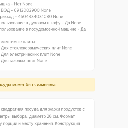
ышка - Нет None
 ВЭД - 6912002900 None
рихкод - 4604334031080 None
пользование в духовом шкафу - Да None
пользование в посудомоечной машине - Да
вместимые плиты:
Для стеклокерамических плит None
Для электрических плит None
Для газовых плит None
осуды может быть изменена.
квадратная посуда для жарки продуктов с
етры выбора: диаметр 28 см. Формат
 порции и месту хранения. Конструкция