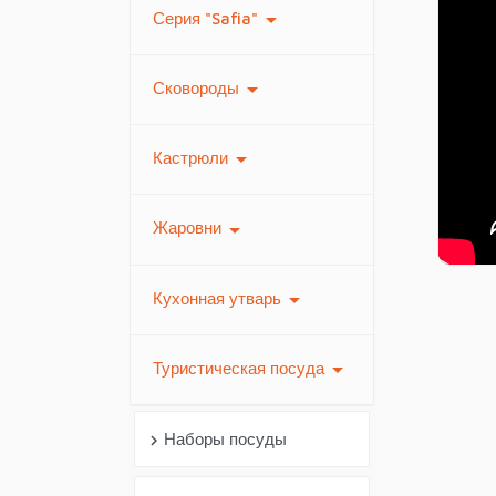
arrow_drop_down
Серия "Safia"
arrow_drop_down
Сковороды
arrow_drop_down
Кастрюли
Вид
arrow_drop_down
Жаровни
arrow_drop_down
Кухонная утварь
arrow_drop_down
Туристическая посуда
Наборы посуды
chevron_right