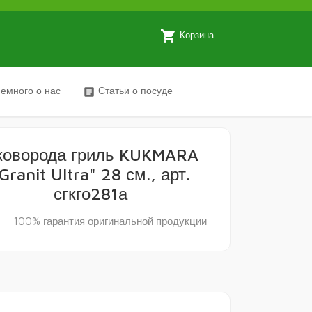
local_grocery_store
Корзина
емного о нас
Статьи о посуде
article
коворода гриль KUKMARA
Granit Ultra" 28 см., арт.
сгкго281а
y
100% гарантия оригинальной продукции