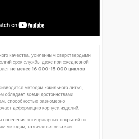
ского качества, усиленным сверхтвердыми
долгий срок службы даже при ежедневной
ивает
не менее 16 000-15 000 циклов
оизводится методом кокильного литья,
ием обладает всеми достоинствами
рам, способностью равномерно
ключает деформацию корпуса изделий.
я нанесения антипригарных покрытий на
ным методом, отличается высокой