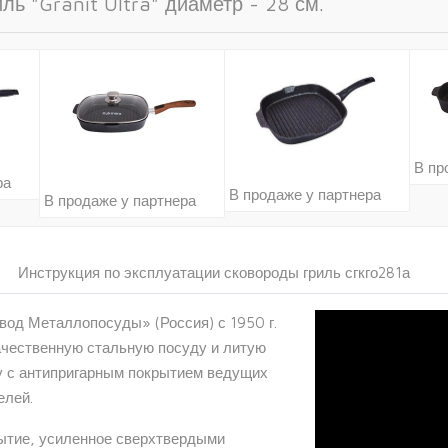
ь "Granit Ultra" диаметр - 28 см.
В пр
ра
В продаже у партнера
В продаже у партнера
Инструкция по эксплуатации сковороды гриль сгкго281а
од Металлопосуды» (Россия) с 1950 г.
ачественную стальную посуду и литую
 с антипригарным покрытием ведущих
елей.
ытие, усиленное сверхтвердыми