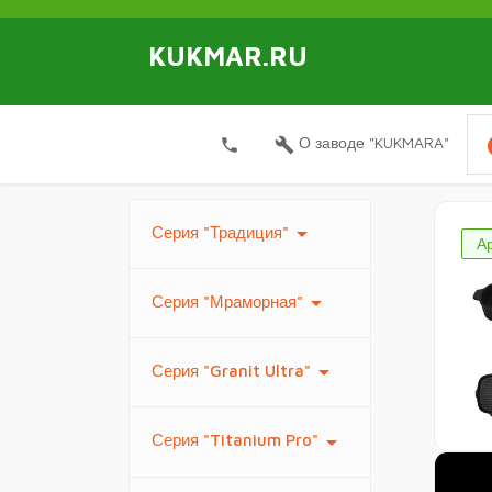
KUKMAR.RU
i
О заводе "KUKMARA"
local_phone
build
arrow_drop_down
Серия "Традиция"
Ар
arrow_drop_down
Серия "Мраморная"
arrow_drop_down
Серия "Granit Ultra"
arrow_drop_down
Серия "Titanium Pro"