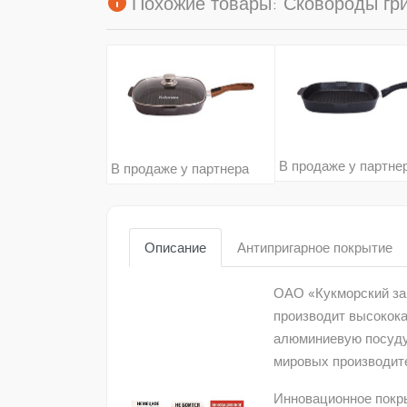
info
Похожие товары: Сковороды грил
В продаже у партне
В продаже у партнера
Описание
Антипригарное покрытие
ОАО «Кукморский зав
производит высокок
алюминиевую посуду
мировых производит
Инновационное покр