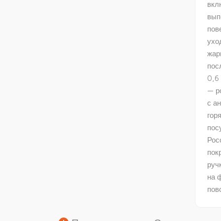
вкл
вып
пов
ухо
жар
пос
0,6
— р
с а
гор
пос
Рос
пок
руч
на 
пов