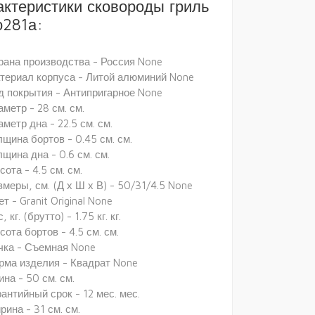
актеристики сковороды гриль
о281а:
рана производства - Россия None
териал корпуса - Литой алюминий None
д покрытия - Антипригарное None
метр - 28 см. см.
метр дна - 22.5 см. см.
лщина бортов - 0.45 см. см.
щина дна - 0.6 см. см.
ота - 4.5 см. см.
змеры, см. (Д х Ш х В) - 50/31/4.5 None
т - Granit Original None
, кг. (брутто) - 1.75 кг. кг.
ота бортов - 4.5 см. см.
чка - Съемная None
рма изделия - Квадрат None
на - 50 см. см.
рантийный срок - 12 мес. мес.
рина - 31 см. см.