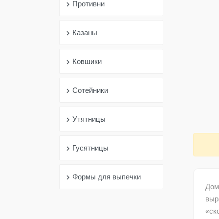
Противни
chevron_right
Казаны
chevron_right
Ковшики
chevron_right
Сотейники
chevron_right
Утятницы
chevron_right
Гусятницы
chevron_right
Формы для выпечки
chevron_right
Дом
выр
«ск