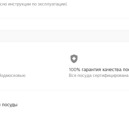
но инструкции по эксплуатации).
health_and_safety
100% гарантия качества по
 Подмосковью
Вся посуда сертифицирована
 посуды