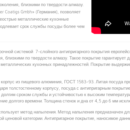
околения, близкими по твердости алмазу.
er Coatigs Gmbh» (Германия), позволяет
неострые металлические кухонные
родлевает срок службы посуды более чем
апрочной системой 7-слойного антипригарного покрытия европей
, близкими по твердости алмазу. Такое покрытие гарантирует 
х металлических кухонных принадлежностей. Покрытие выдерж
корпус из пищевого алюминия, ГОСТ 1583-93. Литая посуда пр
даря толстостенному корпусу, посуда с антипригарным покрыт
: долгим сроком службы и устойчивостью к высоким температу
ение долгого времени. Толщина стенок и дна от 4,5 до 6 мм ис
использует метод напыления. Метод напыления предназначен дл
й ценовой категории. Антипригарное покрытие, наносимое дан