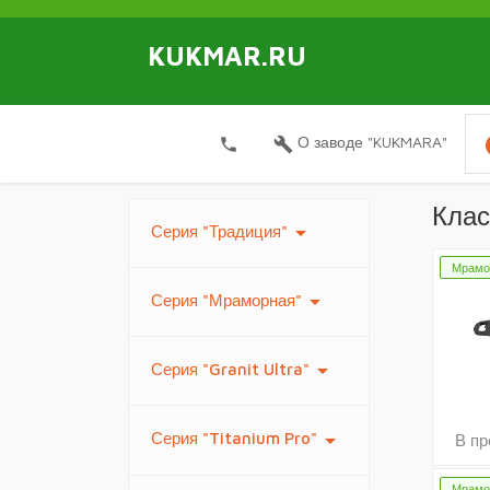
KUKMAR.RU
i
О заводе "KUKMARA"
local_phone
build
Клас
arrow_drop_down
Серия "Традиция"
Мрамо
arrow_drop_down
Серия "Мраморная"
arrow_drop_down
Серия "Granit Ultra"
arrow_drop_down
Серия "Titanium Pro"
В пр
Мрамо