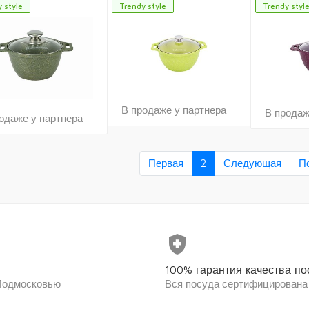
 style
Trendy style
Trendy styl
В продаже у партнера
В продаж
одаже у партнера
Первая
2
Следующая
П
health_and_safety
100% гарантия качества по
 Подмосковью
Вся посуда сертифицирована