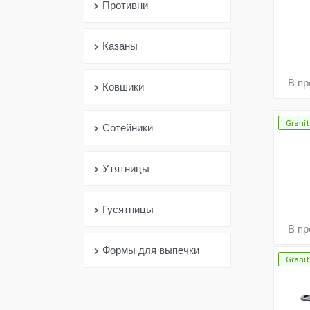
Противни
chevron_right
Казаны
chevron_right
В пр
Ковшики
chevron_right
Granit
Сотейники
chevron_right
Утятницы
chevron_right
Гусятницы
chevron_right
В пр
Формы для выпечки
chevron_right
Granit