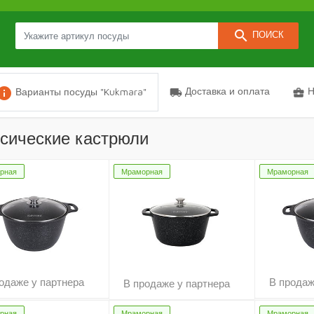
search
ПОИСК
nfo
Доставка и оплата
Н
Варианты посуды "Kukmara"
local_shipping
business_center
сические кастрюли
рная
Мраморная
Мраморная
одаже у партнера
В продаж
В продаже у партнера
рная
Мраморная
Мраморная