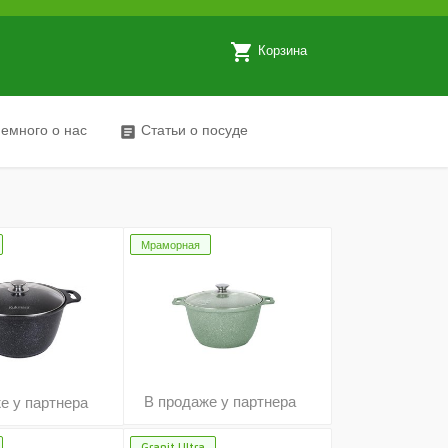
local_grocery_store
Корзина
емного о нас
Статьи о посуде
article
Мраморная
В продаже у партнера
е у партнера
Granit Ultra