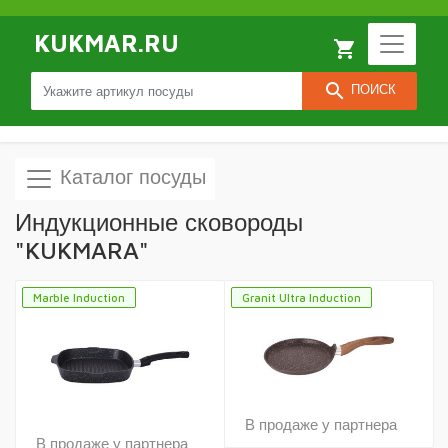
KUKMAR.RU
local_grocery_store
search
ПОИСК
Каталог посуды
Индукционные сковороды
"KUKMARA"
Marble Induction
Granit Ultra Induction
В продаже у партнера
В продаже у партнера