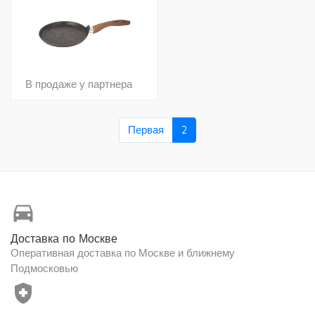
В продаже у партнера
Первая
2
directions_car
Доставка по Москве
Оперативная доставка по Москве и ближнему
Подмосковью
health_and_safety