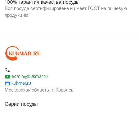
100% гарантия качества посуды
Вся посуда сертифицирована и имеет ГОСТ на пищевую
продукцию
local_phone
admin@kukmar.ru
email
kukmar.ru
web
Московская область, г. Королев
Серии посуды