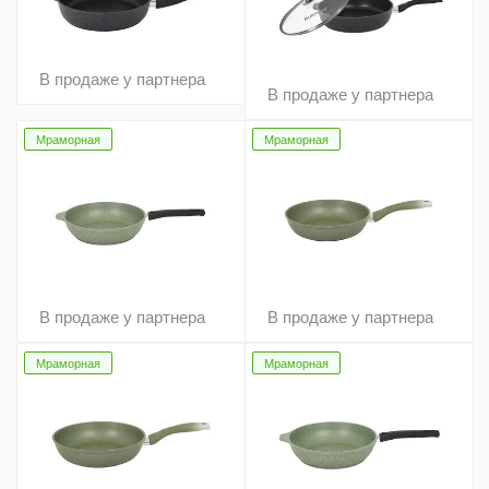
В продаже у партнера
В продаже у партнера
Мраморная
Мраморная
В продаже у партнера
В продаже у партнера
Мраморная
Мраморная