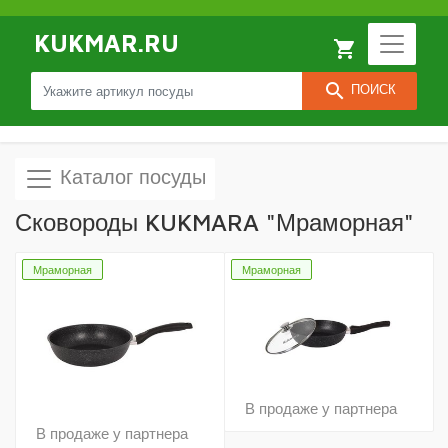
KUKMAR.RU
local_grocery_store
search
ПОИСК
Каталог посуды
Сковороды KUKMARA "Мраморная"
Мраморная
Мраморная
В продаже у партнера
В продаже у партнера