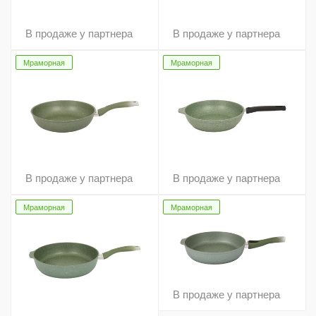
В продаже у партнера
В продаже у партнера
Мраморная
Мраморная
В продаже у партнера
В продаже у партнера
Мраморная
Мраморная
В продаже у партнера