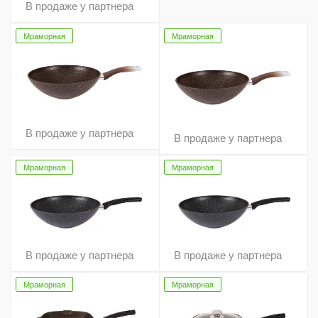
В продаже у партнера
Мраморная
Мраморная
В продаже у партнера
В продаже у партнера
Мраморная
Мраморная
В продаже у партнера
В продаже у партнера
Мраморная
Мраморная