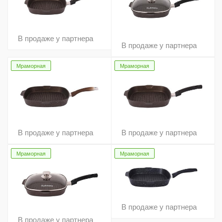
В продаже у партнера
В продаже у партнера
Мраморная
Мраморная
В продаже у партнера
В продаже у партнера
Мраморная
Мраморная
В продаже у партнера
В продаже у партнера