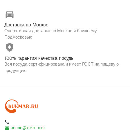
directions_car
Доставка по Москве
Оперативная доставка по Москве и ближнему
Подмосковью
health_and_safety
100% гарантия качества посуды
Вся посуда сертифицирована и имеет ГОСТ на пищевую
продукцию
local_phone
admin@kukmar.ru
email