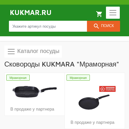
KUKMAR.RU
local_grocery_store
search
ПОИСК
Каталог посуды
Сковороды KUKMARA "Мраморная"
Мраморная
Мраморная
В продаже у партнера
В продаже у партнера